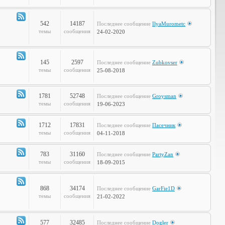
Объявления
542
14187
Последнее сообщение
IlyaMurometc
Канал
темы
сообщения
24-02-2020
-
Глобальные
проблемы
145
2597
Последнее сообщение
Zubkovser
Канал
темы
сообщения
25-08-2018
-
Кабинет
Профессора
1781
52748
Последнее сообщение
Groysman
Канал
темы
сообщения
19-06-2023
-
Наша
1712
17831
Последнее сообщение
Пасечник
Life
Канал
темы
сообщения
04-11-2018
-
LOL
783
31160
Последнее сообщение
PartyZan
Канал
темы
сообщения
18-09-2015
-
Фтопку!
868
34174
Последнее сообщение
GarFie1D
Канал
темы
сообщения
21-02-2022
-
Коммунити
577
32485
Последнее сообщение
Dogler