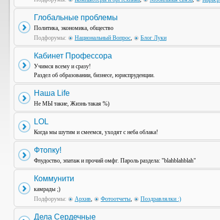
Глобальные проблемы
Политика, экономика, общество
Подфорумы:
Национальный Вопрос
,
Блог Луки
Кабинет Профессора
Учимся всему и сразу!
Раздел об образовании, бизнесе, юриспруденции.
Наша Life
Не МЫ такие, Жизнь такая %)
LOL
Когда мы шутим и смеемся, уходят с неба облака!
Фтопку!
Флудоство, эпатаж и прочий омфг. Пароль раздела: "blahblahblah"
Коммунити
камрады ;)
Подфорумы:
Архив
,
Фотоотчеты
,
Поздравлялки :)
Дела Сердечные