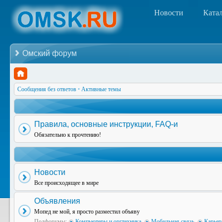
Новости
Ката
Омский форум
Сообщения без ответов
•
Активные темы
Правила, основные инструкции, FAQ-и
Обязательно к прочтению!
Новости
Все происходящее в мире
Объявления
Мопед не мой, я просто разместил объяву
Подфорумы:
Компьютеры и оргтехника
,
Мобильная связь
,
Карьер