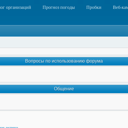
лог организаций
Прогноз погоды
Пробки
Веб-ка
Вопросы по использованию форума
Общение
ная лестница