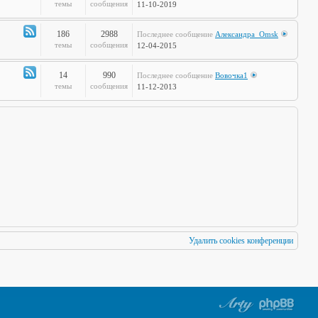
по
Канал
темы
сообщения
11-10-2019
Европам
-
Стальная
186
2988
Последнее сообщение
Александра_Omsk
печень
Канал
темы
сообщения
12-04-2015
-
Чудеса
14
990
Последнее сообщение
Вовочка1
Науки
Канал
темы
сообщения
11-12-2013
-
Мафия
Бессмертна
Удалить cookies конференции