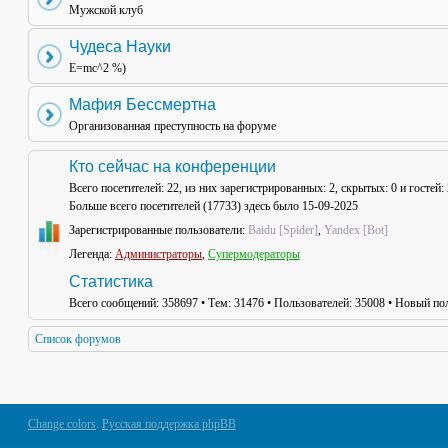
Мужской клуб
Чудеса Науки
E=mc^2 %)
Мафия Бессмертна
Организованная преступность на форуме
Кто сейчас на конференции
Всего посетителей:
22
, из них зарегистрированных: 2, скрытых: 0 и гостей
Больше всего посетителей (
17733
) здесь было 15-09-2025
Зарегистрированные пользователи:
Baidu [Spider]
,
Yandex [Bot]
Легенда:
Администраторы
,
Супермодераторы
Статистика
Всего сообщений:
358697
• Тем:
31476
• Пользователей:
35008
• Новый пол
Список форумов
Change colors
.
Русская поддержка phpBB