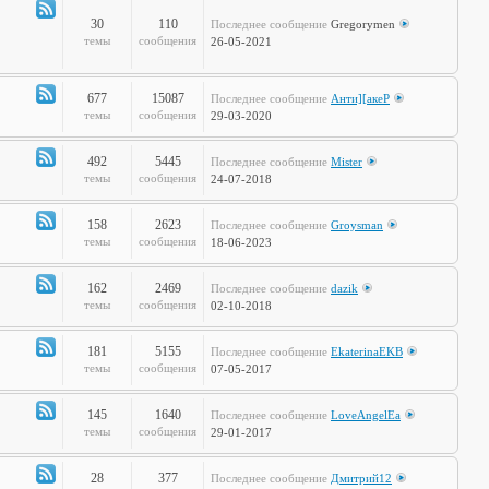
полка
30
110
Последнее сообщение
Gregorymen
Канал
темы
сообщения
26-05-2021
-
Игры
677
15087
Последнее сообщение
Анти][акеР
Канал
темы
сообщения
29-03-2020
-
Спорт
492
5445
Последнее сообщение
Mister
и
Канал
темы
сообщения
24-07-2018
активный
-
отдых
Жизнь
158
2623
Последнее сообщение
Groysman
на
Канал
темы
сообщения
18-06-2023
колёсах
-
Будь
162
2469
Последнее сообщение
dazik
здоров!
Канал
темы
сообщения
02-10-2018
-
Home
181
5155
Последнее сообщение
EkaterinaEKB
Sweet
Канал
темы
сообщения
07-05-2017
Home
-
Time2Burn
145
1640
Последнее сообщение
LoveAngelEa
Канал
темы
сообщения
29-01-2017
-
Галопом
28
377
Последнее сообщение
Дмитрий12