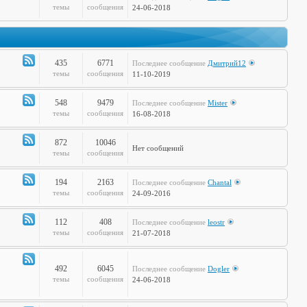
Канал
темы
сообщения
24-06-2018
-
Дела
Сердечные
435
6771
Последнее сообщение
Дмитрий12
Канал
темы
сообщения
11-10-2019
-
Театр
548
9479
Последнее сообщение
Mister
и
Канал
темы
сообщения
16-08-2018
Кино
-
Музыкальные
872
10046
Нет сообщений
Настроения
Канал
темы
сообщения
-
Hi-
194
2163
Последнее сообщение
Chantal
Tech
Канал
темы
сообщения
24-09-2016
-
Худграф
112
408
Последнее сообщение
leostr
Канал
темы
сообщения
21-07-2018
-
Кто
сказал
492
6045
Последнее сообщение
Dogler
Канал
темы
сообщения
24-06-2018
Мяу?
-
Книжная