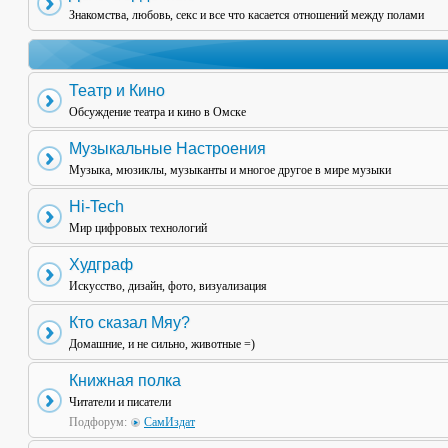
Знакомства, любовь, секс и все что касается отношений между полами
Театр и Кино
Обсуждение театра и кино в Омске
Музыкальные Настроения
Музыка, мюзиклы, музыканты и многое другое в мире музыки
Hi-Tech
Мир цифровых технологий
Худграф
Искусство, дизайн, фото, визуализация
Кто сказал Мяу?
Домашние, и не сильно, животные =)
Книжная полка
Читатели и писатели
Подфорум:
СамИздат