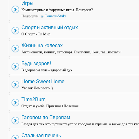
Игры
Компьютерные и форумные игры. Поиграем?
Подфорум:
Counter-Strike
Спорт и активный отдых
О Спорт - Ты Мир
Жизнь на колёсах
Автоновости, тюнинг, автоспорт. Сцепление, 1-ая, газ...поехали!
Будь здоров!
В здоровом теле - здоровый дух
Home Sweet Home
Уголок Домового :)
Time2Burn
Отдых и учеба. Приятное+Полезное
Галопом по Европам
Раздел для тех кто путешествует по городам и странам, а также для тех кт
Стальная печень