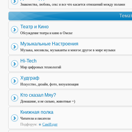
Знакомства, любовь, секс и все что касается отношений между полами
Темат
Театр и Кино
Обсуждение театра и кино в Омске
Музыкальные Настроения
Музыка, мюзиклы, музыканты и многое другое в мире музыки
Hi-Tech
Мир цифровых технологий
Худграф
Искусство, дизайн, фото, визуализация
Кто сказал Мяу?
Домашние, и не сильно, животные =)
Книжная полка
Читатели и писатели
Подфорум:
СамИздат