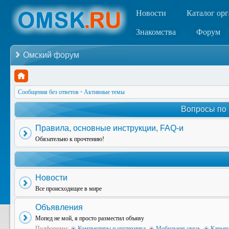
Новости
Каталог ор
Знакомства
Форум
Омский форум
Сообщения без ответов
•
Активные темы
Вопросы по
Правила, основные инструкции, FAQ-и
Обязательно к прочтению!
Новости
Все происходящее в мире
Объявления
Мопед не мой, я просто разместил объяву
Подфорумы:
Компьютеры и оргтехника
,
Мобильная связь
,
Карьер