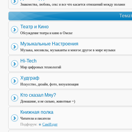
Знакомства, любовь, секс и все что касается отношений между полами
Темат
Театр и Кино
Обсуждение театра и кино в Омске
Музыкальные Настроения
Музыка, мюзиклы, музыканты и многое другое в мире музыки
Hi-Tech
Мир цифровых технологий
Худграф
Искусство, дизайн, фото, визуализация
Кто сказал Мяу?
Домашние, и не сильно, животные =)
Книжная полка
Читатели и писатели
Подфорум:
СамИздат