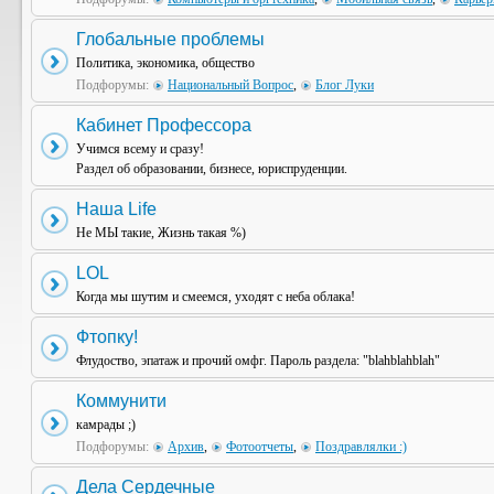
Глобальные проблемы
Политика, экономика, общество
Подфорумы:
Национальный Вопрос
,
Блог Луки
Кабинет Профессора
Учимся всему и сразу!
Раздел об образовании, бизнесе, юриспруденции.
Наша Life
Не МЫ такие, Жизнь такая %)
LOL
Когда мы шутим и смеемся, уходят с неба облака!
Фтопку!
Флудоство, эпатаж и прочий омфг. Пароль раздела: "blahblahblah"
Коммунити
камрады ;)
Подфорумы:
Архив
,
Фотоотчеты
,
Поздравлялки :)
Дела Сердечные