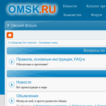
Новости
Каталог ор
Знакомства
Форум
Омский форум
Сообщения без ответов
•
Активные темы
Вопросы по
Правила, основные инструкции, FAQ-и
Обязательно к прочтению!
Новости
Все происходящее в мире
Объявления
Мопед не мой, я просто разместил объяву
Подфорумы:
Компьютеры и оргтехника
,
Мобильная связь
,
Карьер