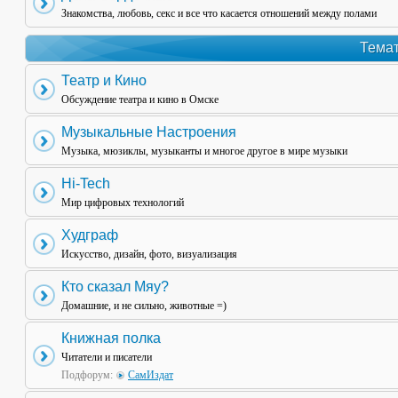
Знакомства, любовь, секс и все что касается отношений между полами
Темат
Театр и Кино
Обсуждение театра и кино в Омске
Музыкальные Настроения
Музыка, мюзиклы, музыканты и многое другое в мире музыки
Hi-Tech
Мир цифровых технологий
Худграф
Искусство, дизайн, фото, визуализация
Кто сказал Мяу?
Домашние, и не сильно, животные =)
Книжная полка
Читатели и писатели
Подфорум:
СамИздат