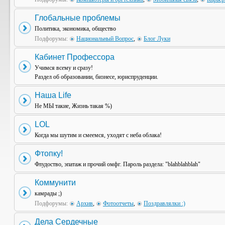
Глобальные проблемы
Политика, экономика, общество
Подфорумы:
Национальный Вопрос
,
Блог Луки
Кабинет Профессора
Учимся всему и сразу!
Раздел об образовании, бизнесе, юриспруденции.
Наша Life
Не МЫ такие, Жизнь такая %)
LOL
Когда мы шутим и смеемся, уходят с неба облака!
Фтопку!
Флудоство, эпатаж и прочий омфг. Пароль раздела: "blahblahblah"
Коммунити
камрады ;)
Подфорумы:
Архив
,
Фотоотчеты
,
Поздравлялки :)
Дела Сердечные