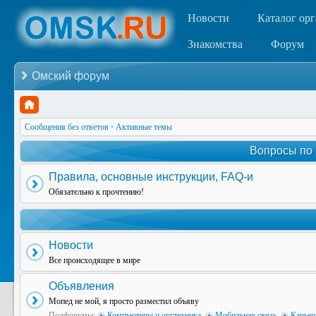
Новости
Каталог ор
Знакомства
Форум
Омский форум
Сообщения без ответов
•
Активные темы
Вопросы по
Правила, основные инструкции, FAQ-и
Обязательно к прочтению!
Новости
Все происходящее в мире
Объявления
Мопед не мой, я просто разместил объяву
Подфорумы:
Компьютеры и оргтехника
,
Мобильная связь
,
Карьер