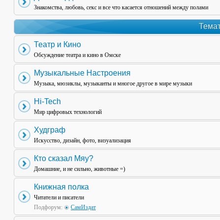
Знакомства, любовь, секс и все что касается отношений между полами
Темат
Театр и Кино
Обсуждение театра и кино в Омске
Музыкальные Настроения
Музыка, мюзиклы, музыканты и многое другое в мире музыки
Hi-Tech
Мир цифровых технологий
Худграф
Искусство, дизайн, фото, визуализация
Кто сказал Мяу?
Домашние, и не сильно, животные =)
Книжная полка
Читатели и писатели
Подфорум:
СамИздат