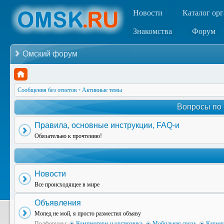
Новости
Каталог ор
Знакомства
Форум
Омский форум
Сообщения без ответов
•
Активные темы
Вопросы по
Правила, основные инструкции, FAQ-и
Обязательно к прочтению!
Новости
Все происходящее в мире
Объявления
Мопед не мой, я просто разместил объяву
Подфорумы:
Компьютеры и оргтехника
,
Мобильная связь
,
Карьер