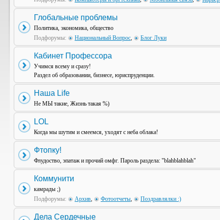
Глобальные проблемы
Политика, экономика, общество
Подфорумы:
Национальный Вопрос
,
Блог Луки
Кабинет Профессора
Учимся всему и сразу!
Раздел об образовании, бизнесе, юриспруденции.
Наша Life
Не МЫ такие, Жизнь такая %)
LOL
Когда мы шутим и смеемся, уходят с неба облака!
Фтопку!
Флудоство, эпатаж и прочий омфг. Пароль раздела: "blahblahblah"
Коммунити
камрады ;)
Подфорумы:
Архив
,
Фотоотчеты
,
Поздравлялки :)
Дела Сердечные