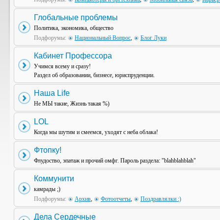
Глобальные проблемы
Политика, экономика, общество
Подфорумы:
Национальный Вопрос
,
Блог Луки
Кабинет Профессора
Учимся всему и сразу!
Раздел об образовании, бизнесе, юриспруденции.
Наша Life
Не МЫ такие, Жизнь такая %)
LOL
Когда мы шутим и смеемся, уходят с неба облака!
Фтопку!
Флудоство, эпатаж и прочий омфг. Пароль раздела: "blahblahblah"
Коммунити
камрады ;)
Подфорумы:
Архив
,
Фотоотчеты
,
Поздравлялки :)
Дела Сердечные