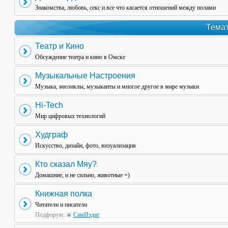
Знакомства, любовь, секс и все что касается отношений между полами
Темат
Театр и Кино
Обсуждение театра и кино в Омске
Музыкальные Настроения
Музыка, мюзиклы, музыканты и многое другое в мире музыки
Hi-Tech
Мир цифровых технологий
Худграф
Искусство, дизайн, фото, визуализация
Кто сказал Мяу?
Домашние, и не сильно, животные =)
Книжная полка
Читатели и писатели
Подфорум:
СамИздат