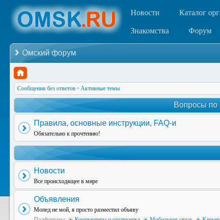
Новости
Каталог ор
Знакомства
Форум
Омский форум
Сообщения без ответов
•
Активные темы
Вопросы по
Правила, основные инструкции, FAQ-и
Обязательно к прочтению!
Новости
Все происходящее в мире
Объявления
Мопед не мой, я просто разместил объяву
Подфорумы:
Компьютеры и оргтехника
,
Мобильная связь
,
Карьер