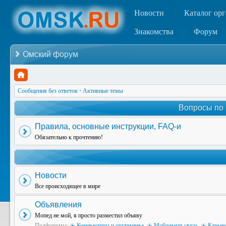
Новости
Каталог ор
Знакомства
Форум
Омский форум
Сообщения без ответов
•
Активные темы
Вопросы по
Правила, основные инструкции, FAQ-и
Обязательно к прочтению!
Новости
Все происходящее в мире
Объявления
Мопед не мой, я просто разместил объяву
Подфорумы:
Компьютеры и оргтехника
,
Мобильная связь
,
Карьер