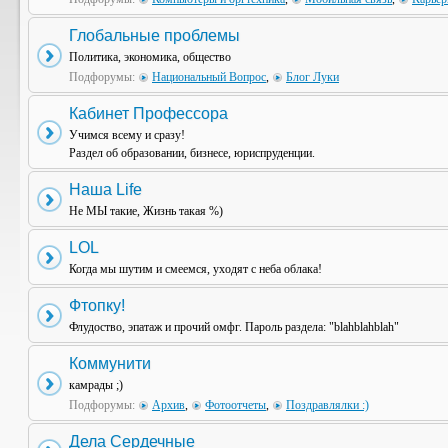
Глобальные проблемы
Политика, экономика, общество
Подфорумы:
Национальный Вопрос
,
Блог Луки
Кабинет Профессора
Учимся всему и сразу!
Раздел об образовании, бизнесе, юриспруденции.
Наша Life
Не МЫ такие, Жизнь такая %)
LOL
Когда мы шутим и смеемся, уходят с неба облака!
Фтопку!
Флудоство, эпатаж и прочий омфг. Пароль раздела: "blahblahblah"
Коммунити
камрады ;)
Подфорумы:
Архив
,
Фотоотчеты
,
Поздравлялки :)
Дела Сердечные