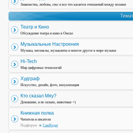
Знакомства, любовь, секс и все что касается отношений между полами
Темат
Театр и Кино
Обсуждение театра и кино в Омске
Музыкальные Настроения
Музыка, мюзиклы, музыканты и многое другое в мире музыки
Hi-Tech
Мир цифровых технологий
Худграф
Искусство, дизайн, фото, визуализация
Кто сказал Мяу?
Домашние, и не сильно, животные =)
Книжная полка
Читатели и писатели
Подфорум:
СамИздат