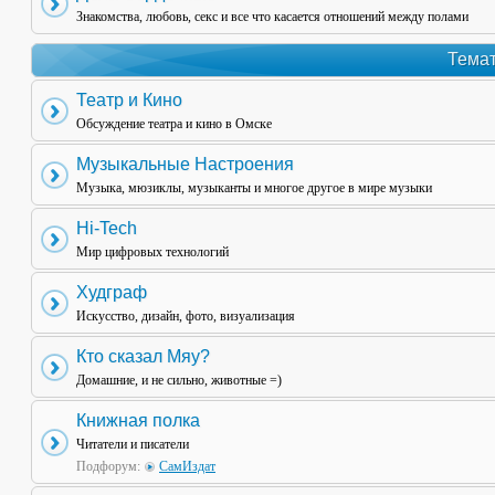
Знакомства, любовь, секс и все что касается отношений между полами
Темат
Театр и Кино
Обсуждение театра и кино в Омске
Музыкальные Настроения
Музыка, мюзиклы, музыканты и многое другое в мире музыки
Hi-Tech
Мир цифровых технологий
Худграф
Искусство, дизайн, фото, визуализация
Кто сказал Мяу?
Домашние, и не сильно, животные =)
Книжная полка
Читатели и писатели
Подфорум:
СамИздат