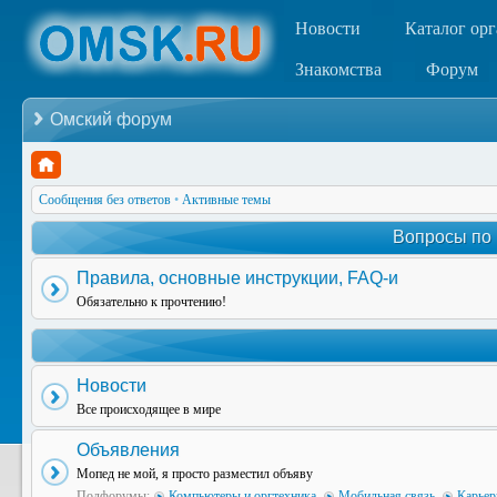
Новости
Каталог ор
Знакомства
Форум
Омский форум
Сообщения без ответов
•
Активные темы
Вопросы по
Правила, основные инструкции, FAQ-и
Обязательно к прочтению!
Новости
Все происходящее в мире
Объявления
Мопед не мой, я просто разместил объяву
Подфорумы:
Компьютеры и оргтехника
,
Мобильная связь
,
Карьер