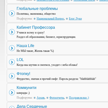
Глобальные проблемы
Политика, экономика, общество
Подфорумы:
Национальный Вопрос
,
Блог Луки
Кабинет Профессора
Учимся всему и сразу!
Раздел об образовании, бизнесе, юриспруденции.
Наша Life
Не МЫ такие, Жизнь такая %)
LOL
Когда мы шутим и смеемся, уходят с неба облака!
Фтопку!
Флудоство, эпатаж и прочий омфг. Пароль раздела: "blahblahblah"
Коммунити
камрады ;)
Подфорумы:
Архив
,
Фотоотчеты
,
Поздравлялки :)
Дела Сердечные