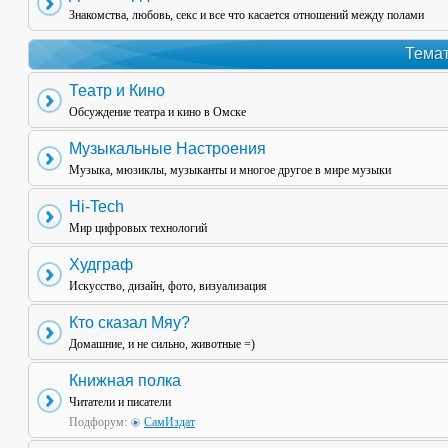
Знакомства, любовь, секс и все что касается отношений между полами
Темат
Театр и Кино
Обсуждение театра и кино в Омске
Музыкальные Настроения
Музыка, мюзиклы, музыканты и многое другое в мире музыки
Hi-Tech
Мир цифровых технологий
Худграф
Искусство, дизайн, фото, визуализация
Кто сказал Мяу?
Домашние, и не сильно, животные =)
Книжная полка
Читатели и писатели
Подфорум:
СамИздат