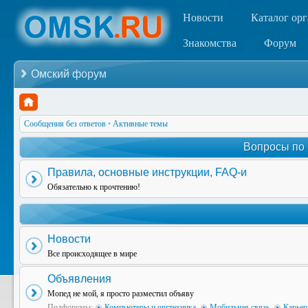
Новости
Каталог ор
Знакомства
Форум
Омский форум
Сообщения без ответов
•
Активные темы
Вопросы по
Правила, основные инструкции, FAQ-и
Обязательно к прочтению!
Новости
Все происходящее в мире
Объявления
Мопед не мой, я просто разместил объяву
Подфорумы:
Компьютеры и оргтехника
,
Мобильная связь
,
Карьер