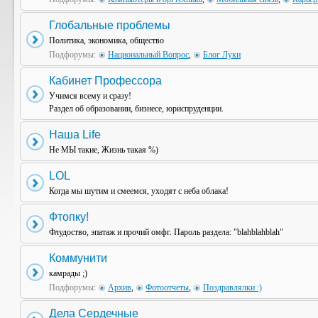
Глобальные проблемы
Политика, экономика, общество
Подфорумы:
Национальный Вопрос
,
Блог Луки
Кабинет Профессора
Учимся всему и сразу!
Раздел об образовании, бизнесе, юриспруденции.
Наша Life
Не МЫ такие, Жизнь такая %)
LOL
Когда мы шутим и смеемся, уходят с неба облака!
Фтопку!
Флудоство, эпатаж и прочий омфг. Пароль раздела: "blahblahblah"
Коммунити
камрады ;)
Подфорумы:
Архив
,
Фотоотчеты
,
Поздравлялки :)
Дела Сердечные