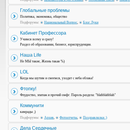
Глобальные проблемы
Политика, экономика, общество
Подфорумы:
Национальный Вопрос
,
Блог Луки
Кабинет Профессора
Учимся всему и сразу!
Раздел об образовании, бизнесе, юриспруденции.
Наша Life
Не МЫ такие, Жизнь такая %)
LOL
Когда мы шутим и смеемся, уходят с неба облака!
Фтопку!
Флудоство, эпатаж и прочий омфг. Пароль раздела: "blahblahblah"
Коммунити
камрады ;)
Подфорумы:
Архив
,
Фотоотчеты
,
Поздравлялки :)
Дела Сердечные