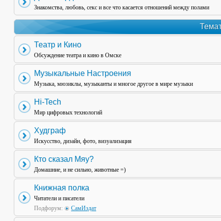
Знакомства, любовь, секс и все что касается отношений между полами
Темат
Театр и Кино
Обсуждение театра и кино в Омске
Музыкальные Настроения
Музыка, мюзиклы, музыканты и многое другое в мире музыки
Hi-Tech
Мир цифровых технологий
Худграф
Искусство, дизайн, фото, визуализация
Кто сказал Мяу?
Домашние, и не сильно, животные =)
Книжная полка
Читатели и писатели
Подфорум:
СамИздат