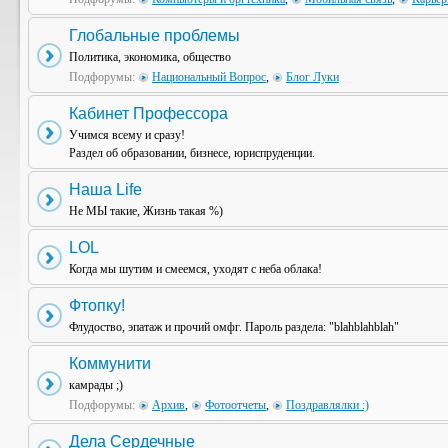
Глобальные проблемы
Политика, экономика, общество
Подфорумы:
Национальный Вопрос
,
Блог Луки
Кабинет Профессора
Учимся всему и сразу!
Раздел об образовании, бизнесе, юриспруденции.
Наша Life
Не МЫ такие, Жизнь такая %)
LOL
Когда мы шутим и смеемся, уходят с неба облака!
Фтопку!
Флудоство, эпатаж и прочий омфг. Пароль раздела: "blahblahblah"
Коммунити
камрады ;)
Подфорумы:
Архив
,
Фотоотчеты
,
Поздравлялки :)
Дела Сердечные