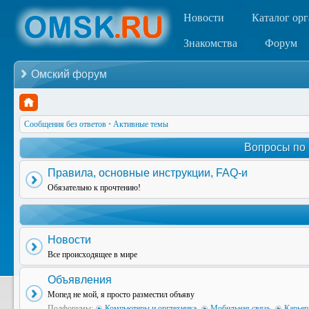
Новости
Каталог ор
Знакомства
Форум
Омский форум
Сообщения без ответов
•
Активные темы
Вопросы по
Правила, основные инструкции, FAQ-и
Обязательно к прочтению!
Новости
Все происходящее в мире
Объявления
Мопед не мой, я просто разместил объяву
Подфорумы:
Компьютеры и оргтехника
,
Мобильная связь
,
Карьер