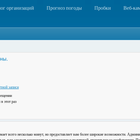
лог организаций
Прогноз погоды
Пробки
Веб-ка
ны.
тной записи
сещении
в этот раз
мает всего несколько минут, но предоставляет вам более широкие возможности. Админ