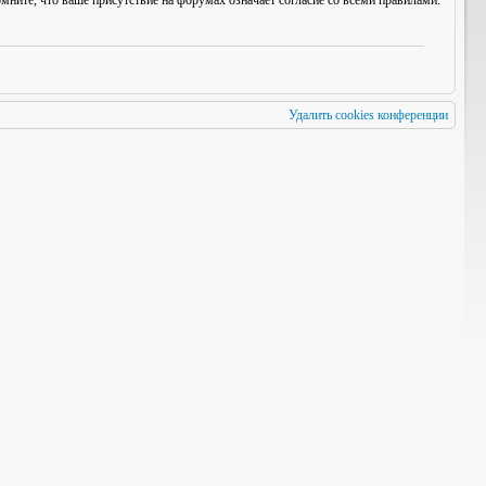
мните, что ваше присутствие на форумах означает согласие со
всеми
правилами.
Удалить cookies конференции