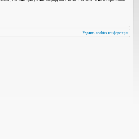
мните, что ваше присутствие на форумах означает согласие со
всеми
правилами.
Удалить cookies конференции