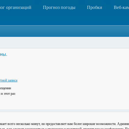
лог организаций
Прогноз погоды
Пробки
Веб-ка
ны.
тной записи
сещении
в этот раз
мает всего несколько минут, но предоставляет вам более широкие возможности. Админ