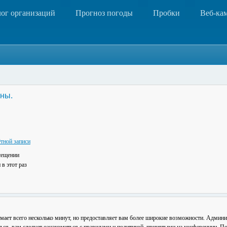
лог организаций
Прогноз погоды
Пробки
Веб-ка
ны.
тной записи
сещении
в этот раз
мает всего несколько минут, но предоставляет вам более широкие возможности. Админ