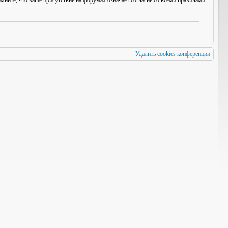
мните, что ваше присутствие на форумах означает согласие со
всеми
правилами.
Удалить cookies конференции