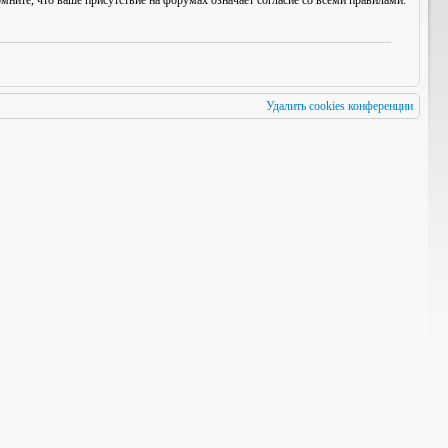
мните, что ваше присутствие на форумах означает согласие со
всеми
правилами.
Удалить cookies конференции