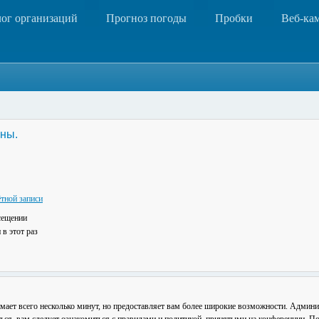
лог организаций
Прогноз погоды
Пробки
Веб-ка
ны.
тной записи
сещении
в этот раз
мает всего несколько минут, но предоставляет вам более широкие возможности. Админ