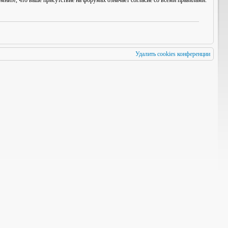
мните, что ваше присутствие на форумах означает согласие со
всеми
правилами.
Удалить cookies конференции