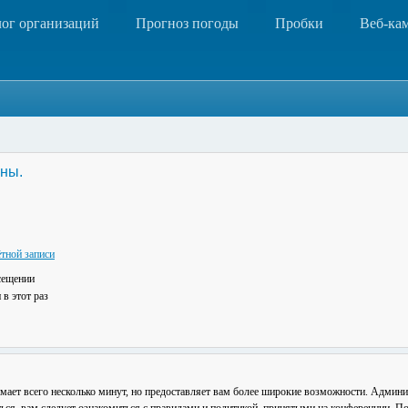
лог организаций
Прогноз погоды
Пробки
Веб-ка
ны.
тной записи
сещении
в этот раз
мает всего несколько минут, но предоставляет вам более широкие возможности. Админ