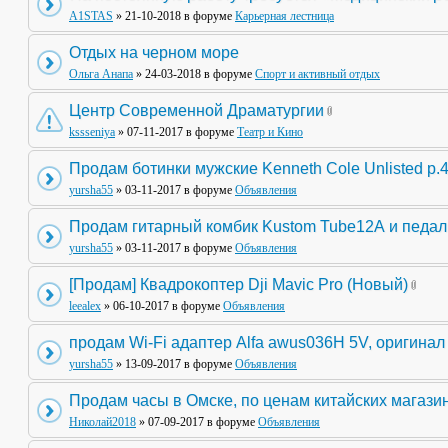
A1STAS
» 21-10-2018 в форуме
Карьерная лестница
Отдых на черном море
Ольга Анапа
» 24-03-2018 в форуме
Спорт и активный отдых
Центр Современной Драматургии
kssseniya
» 07-11-2017 в форуме
Театр и Кино
Продам ботинки мужские Kenneth Cole Unlisted р.
yursha55
» 03-11-2017 в форуме
Объявления
Продам гитарный комбик Kustom Tube12А и педа
yursha55
» 03-11-2017 в форуме
Объявления
[Продам] Квадрокоптер Dji Mavic Pro (Новый)
leealex
» 06-10-2017 в форуме
Объявления
продам Wi-Fi адаптер Alfa awus036H 5V, оригинал
yursha55
» 13-09-2017 в форуме
Объявления
Продам часы в Омске, по ценам китайских магази
Николай2018
» 07-09-2017 в форуме
Объявления