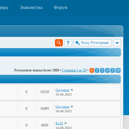
меры
Знакомства
Форум
Вход
|
Регистрация
Результатов поиска более 1000 •
Страница
1
из
50
•
1
2
3
4
5
50
Groysman
0
16528
19-06-2023
Groysman
0
16495
18-06-2023
Kv29
0
9829
14-06-2023