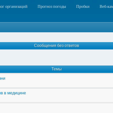
лог организаций
Прогноз погоды
Пробки
Веб-ка
Сообщения без ответов
Темы
зни
ыв в медицине