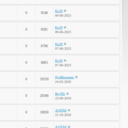
Kv29
0
9548
09-06-2023
Kv29
0
8581
09-06-2023
Kv29
0
8798
07-06-2023
Kv29
0
8803
07-06-2023
IlyaMurometc
0
29359
24-02-2020
BoyNG
0
20586
23-09-2019
A1STAS
0
18950
21-10-2018
A1STAS