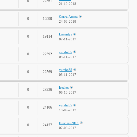
0
22561
21-10-2018
Ольга Анапа
0
16590
24-03-2018
kssseniya
0
19114
07-11-2017
yursha55
0
22592
03-11-2017
yursha55
0
22569
03-11-2017
leealex
0
23226
06-10-2017
yursha55
0
24106
13-09-2017
Николай2018
0
24157
07-09-2017