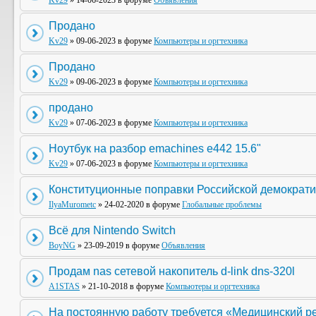
Kv29
» 14-06-2023 в форуме
Объявления
Продано
Kv29
» 09-06-2023 в форуме
Компьютеры и оргтехника
Продано
Kv29
» 09-06-2023 в форуме
Компьютеры и оргтехника
продано
Kv29
» 07-06-2023 в форуме
Компьютеры и оргтехника
Ноутбук на разбор emachines e442 15.6"
Kv29
» 07-06-2023 в форуме
Компьютеры и оргтехника
Конституционные поправки Российской демократи
IlyaMurometc
» 24-02-2020 в форуме
Глобальные проблемы
Всё для Nintendo Switch
BoyNG
» 23-09-2019 в форуме
Объявления
Продам nas сетевой накопитель d-link dns-320l
A1STAS
» 21-10-2018 в форуме
Компьютеры и оргтехника
На постоянную работу требуется «Медицинский р