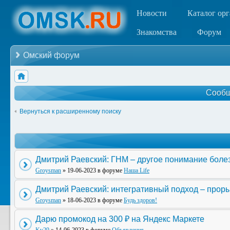
Новости
Каталог ор
Знакомства
Форум
Омский форум
Сообщ
Вернуться к расширенному поиску
Дмитрий Раевский: ГНМ – другое понимание боле
Groysman
» 19-06-2023 в форуме
Наша Life
Дмитрий Раевский: интегративный подход – прор
Groysman
» 18-06-2023 в форуме
Будь здоров!
Дарю промокод на 300 ₽ на Яндекс Маркете