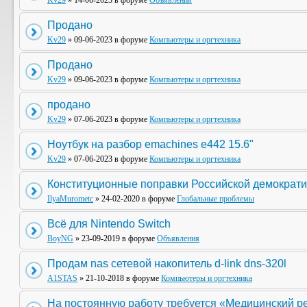
Kv29
» 14-06-2023 в форуме
Объявления
Продано
Kv29
» 09-06-2023 в форуме
Компьютеры и оргтехника
Продано
Kv29
» 09-06-2023 в форуме
Компьютеры и оргтехника
продано
Kv29
» 07-06-2023 в форуме
Компьютеры и оргтехника
Ноутбук на разбор emachines e442 15.6"
Kv29
» 07-06-2023 в форуме
Компьютеры и оргтехника
Конституционные поправки Российской демократи
IlyaMurometc
» 24-02-2020 в форуме
Глобальные проблемы
Всё для Nintendo Switch
BoyNG
» 23-09-2019 в форуме
Объявления
Продам nas сетевой накопитель d-link dns-320l
A1STAS
» 21-10-2018 в форуме
Компьютеры и оргтехника
На постоянную работу требуется «Медицинский р