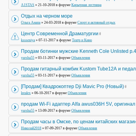
A1STAS
» 21-10-2018 в форуме
Карьерная лестница
Отдых на черном море
Ольга Анапа
» 24-03-2018 в форуме
Спорт и активный отдых
Центр Современной Драматургии
kssseniya
» 07-11-2017 в форуме
Театр и Кино
Продам ботинки мужские Kenneth Cole Unlisted р.
yursha55
» 03-11-2017 в форуме
Объявления
Продам гитарный комбик Kustom Tube12А и педа
yursha55
» 03-11-2017 в форуме
Объявления
[Продам] Квадрокоптер Dji Mavic Pro (Новый)
leealex
» 06-10-2017 в форуме
Объявления
продам Wi-Fi адаптер Alfa awus036H 5V, оригинал
yursha55
» 13-09-2017 в форуме
Объявления
Продам часы в Омске, по ценам китайских магази
Николай2018
» 07-09-2017 в форуме
Объявления