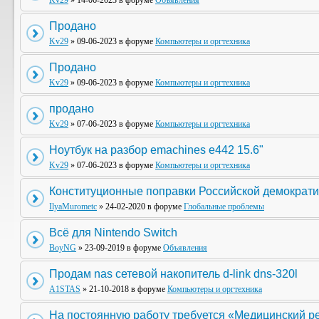
Kv29
» 14-06-2023 в форуме
Объявления
Продано
Kv29
» 09-06-2023 в форуме
Компьютеры и оргтехника
Продано
Kv29
» 09-06-2023 в форуме
Компьютеры и оргтехника
продано
Kv29
» 07-06-2023 в форуме
Компьютеры и оргтехника
Ноутбук на разбор emachines e442 15.6"
Kv29
» 07-06-2023 в форуме
Компьютеры и оргтехника
Конституционные поправки Российской демократи
IlyaMurometc
» 24-02-2020 в форуме
Глобальные проблемы
Всё для Nintendo Switch
BoyNG
» 23-09-2019 в форуме
Объявления
Продам nas сетевой накопитель d-link dns-320l
A1STAS
» 21-10-2018 в форуме
Компьютеры и оргтехника
На постоянную работу требуется «Медицинский р