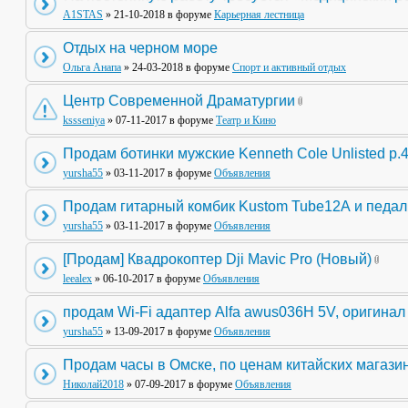
A1STAS
» 21-10-2018 в форуме
Карьерная лестница
Отдых на черном море
Ольга Анапа
» 24-03-2018 в форуме
Спорт и активный отдых
Центр Современной Драматургии
kssseniya
» 07-11-2017 в форуме
Театр и Кино
Продам ботинки мужские Kenneth Cole Unlisted р.
yursha55
» 03-11-2017 в форуме
Объявления
Продам гитарный комбик Kustom Tube12А и педа
yursha55
» 03-11-2017 в форуме
Объявления
[Продам] Квадрокоптер Dji Mavic Pro (Новый)
leealex
» 06-10-2017 в форуме
Объявления
продам Wi-Fi адаптер Alfa awus036H 5V, оригинал
yursha55
» 13-09-2017 в форуме
Объявления
Продам часы в Омске, по ценам китайских магази
Николай2018
» 07-09-2017 в форуме
Объявления