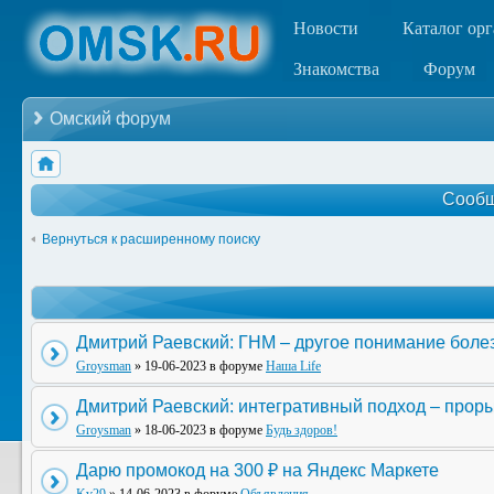
Новости
Каталог ор
Знакомства
Форум
Омский форум
Сообщ
Вернуться к расширенному поиску
Дмитрий Раевский: ГНМ – другое понимание боле
Groysman
» 19-06-2023 в форуме
Наша Life
Дмитрий Раевский: интегративный подход – прор
Groysman
» 18-06-2023 в форуме
Будь здоров!
Дарю промокод на 300 ₽ на Яндекс Маркете