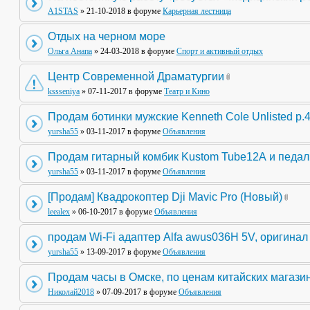
A1STAS
» 21-10-2018 в форуме
Карьерная лестница
Отдых на черном море
Ольга Анапа
» 24-03-2018 в форуме
Спорт и активный отдых
Центр Современной Драматургии
kssseniya
» 07-11-2017 в форуме
Театр и Кино
Продам ботинки мужские Kenneth Cole Unlisted р.
yursha55
» 03-11-2017 в форуме
Объявления
Продам гитарный комбик Kustom Tube12А и педа
yursha55
» 03-11-2017 в форуме
Объявления
[Продам] Квадрокоптер Dji Mavic Pro (Новый)
leealex
» 06-10-2017 в форуме
Объявления
продам Wi-Fi адаптер Alfa awus036H 5V, оригинал
yursha55
» 13-09-2017 в форуме
Объявления
Продам часы в Омске, по ценам китайских магази
Николай2018
» 07-09-2017 в форуме
Объявления