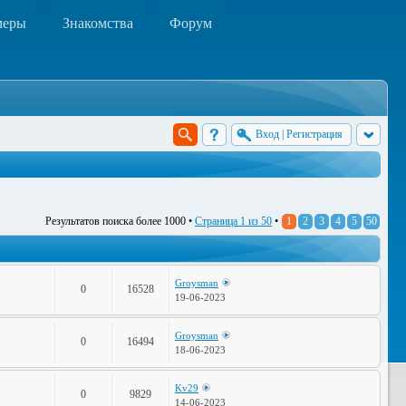
меры
Знакомства
Форум
Вход
|
Регистрация
Результатов поиска более 1000 •
Страница
1
из
50
•
1
2
3
4
5
50
Groysman
0
16528
19-06-2023
Groysman
0
16494
18-06-2023
Kv29
0
9829
14-06-2023