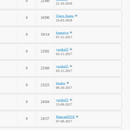
0
22560
21-10-2018
Ольга Анапа
0
16590
24-03-2018
kssseniya
0
19114
07-11-2017
yursha55
0
22592
03-11-2017
yursha55
0
22569
03-11-2017
leealex
0
23225
06-10-2017
yursha55
0
24104
13-09-2017
Николай2018
0
24157
07-09-2017