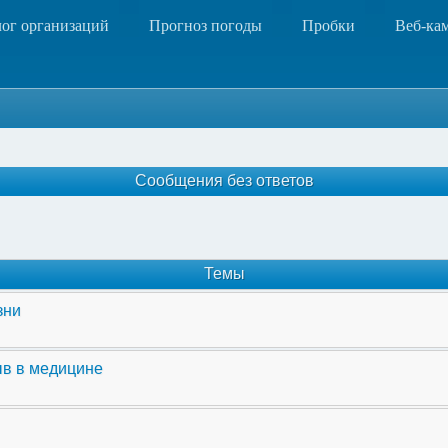
лог организаций
Прогноз погоды
Пробки
Веб-ка
Сообщения без ответов
Темы
зни
ыв в медицине