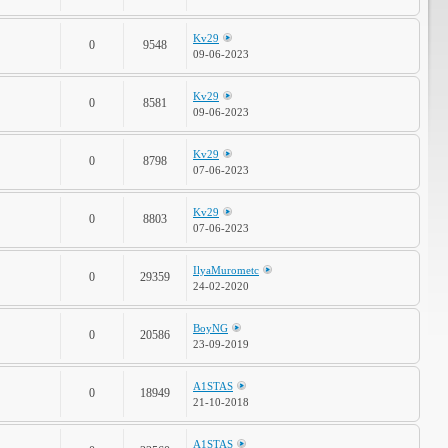
Kv29
0
9548
09-06-2023
Kv29
0
8581
09-06-2023
Kv29
0
8798
07-06-2023
Kv29
0
8803
07-06-2023
IlyaMurometc
0
29359
24-02-2020
BoyNG
0
20586
23-09-2019
A1STAS
0
18949
21-10-2018
A1STAS