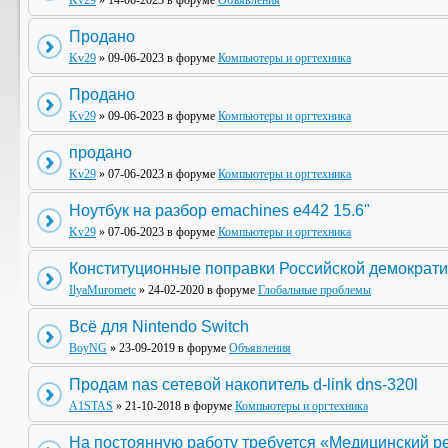
Kv29
» 14-06-2023 в форуме
Объявления
Продано
Kv29
» 09-06-2023 в форуме
Компьютеры и оргтехника
Продано
Kv29
» 09-06-2023 в форуме
Компьютеры и оргтехника
продано
Kv29
» 07-06-2023 в форуме
Компьютеры и оргтехника
Ноутбук на разбор emachines e442 15.6"
Kv29
» 07-06-2023 в форуме
Компьютеры и оргтехника
Конституционные поправки Российской демократи
IlyaMurometc
» 24-02-2020 в форуме
Глобальные проблемы
Всё для Nintendo Switch
BoyNG
» 23-09-2019 в форуме
Объявления
Продам nas сетевой накопитель d-link dns-320l
A1STAS
» 21-10-2018 в форуме
Компьютеры и оргтехника
На постоянную работу требуется «Медицинский р