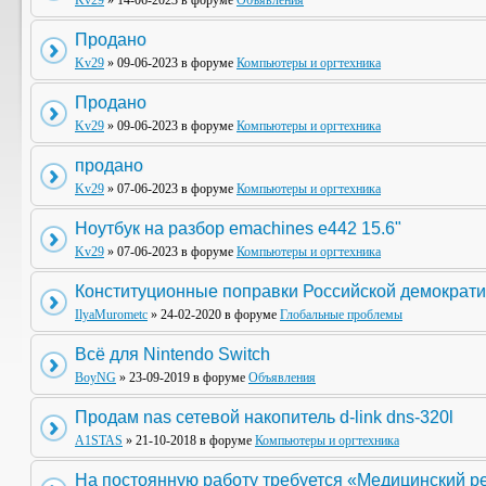
Kv29
» 14-06-2023 в форуме
Объявления
Продано
Kv29
» 09-06-2023 в форуме
Компьютеры и оргтехника
Продано
Kv29
» 09-06-2023 в форуме
Компьютеры и оргтехника
продано
Kv29
» 07-06-2023 в форуме
Компьютеры и оргтехника
Ноутбук на разбор emachines e442 15.6"
Kv29
» 07-06-2023 в форуме
Компьютеры и оргтехника
Конституционные поправки Российской демократи
IlyaMurometc
» 24-02-2020 в форуме
Глобальные проблемы
Всё для Nintendo Switch
BoyNG
» 23-09-2019 в форуме
Объявления
Продам nas сетевой накопитель d-link dns-320l
A1STAS
» 21-10-2018 в форуме
Компьютеры и оргтехника
На постоянную работу требуется «Медицинский р