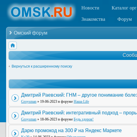
Новости
Каталог ор
Знакомства
Форум
Омский форум
Сообщ
Вернуться к расширенному поиску
Дмитрий Раевский: ГНМ – другое понимание боле
Groysman
» 19-06-2023 в форуме
Наша Life
Дмитрий Раевский: интегративный подход – прор
Groysman
» 18-06-2023 в форуме
Будь здоров!
Дарю промокод на 300 ₽ на Яндекс Маркете