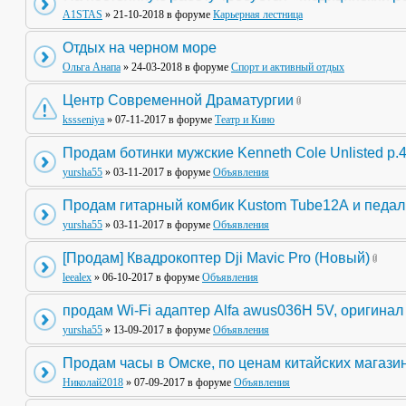
A1STAS
» 21-10-2018 в форуме
Карьерная лестница
Отдых на черном море
Ольга Анапа
» 24-03-2018 в форуме
Спорт и активный отдых
Центр Современной Драматургии
kssseniya
» 07-11-2017 в форуме
Театр и Кино
Продам ботинки мужские Kenneth Cole Unlisted р.
yursha55
» 03-11-2017 в форуме
Объявления
Продам гитарный комбик Kustom Tube12А и педа
yursha55
» 03-11-2017 в форуме
Объявления
[Продам] Квадрокоптер Dji Mavic Pro (Новый)
leealex
» 06-10-2017 в форуме
Объявления
продам Wi-Fi адаптер Alfa awus036H 5V, оригинал
yursha55
» 13-09-2017 в форуме
Объявления
Продам часы в Омске, по ценам китайских магази
Николай2018
» 07-09-2017 в форуме
Объявления