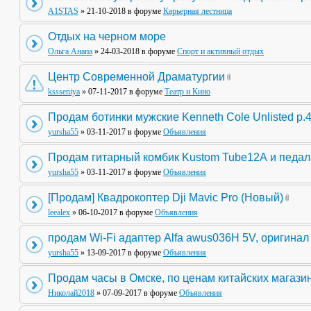
A1STAS
» 21-10-2018 в форуме
Карьерная лестница
Отдых на черном море
Ольга Анапа
» 24-03-2018 в форуме
Спорт и активный отдых
Центр Современной Драматургии
kssseniya
» 07-11-2017 в форуме
Театр и Кино
Продам ботинки мужские Kenneth Cole Unlisted р.
yursha55
» 03-11-2017 в форуме
Объявления
Продам гитарный комбик Kustom Tube12А и педа
yursha55
» 03-11-2017 в форуме
Объявления
[Продам] Квадрокоптер Dji Mavic Pro (Новый)
leealex
» 06-10-2017 в форуме
Объявления
продам Wi-Fi адаптер Alfa awus036H 5V, оригинал
yursha55
» 13-09-2017 в форуме
Объявления
Продам часы в Омске, по ценам китайских магази
Николай2018
» 07-09-2017 в форуме
Объявления