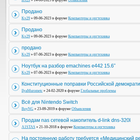
Kv29
» 14-06-2023 в форуме
Объявления
Продано
Kv29
» 09-06-2023 в форуме
Компьютеры и оргтехника
Продано
Kv29
» 09-06-2023 в форуме
Компьютеры и оргтехника
продано
Kv29
» 07-06-2023 в форуме
Компьютеры и оргтехника
Ноутбук на разбор emachines e442 15.6"
Kv29
» 07-06-2023 в форуме
Компьютеры и оргтехника
Конституционные поправки Российской демократи
IlyaMurometc
» 24-02-2020 в форуме
Глобальные проблемы
Всё для Nintendo Switch
BoyNG
» 23-09-2019 в форуме
Объявления
Продам nas сетевой накопитель d-link dns-320l
A1STAS
» 21-10-2018 в форуме
Компьютеры и оргтехника
На постоянную работу требуется «Медицинский р