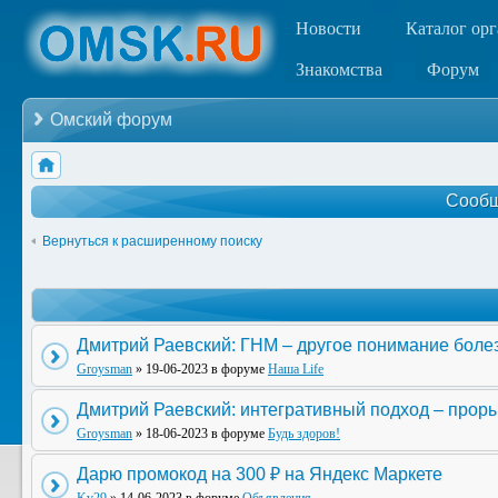
Новости
Каталог ор
Знакомства
Форум
Омский форум
Сообщ
Вернуться к расширенному поиску
Дмитрий Раевский: ГНМ – другое понимание боле
Groysman
» 19-06-2023 в форуме
Наша Life
Дмитрий Раевский: интегративный подход – прор
Groysman
» 18-06-2023 в форуме
Будь здоров!
Дарю промокод на 300 ₽ на Яндекс Маркете