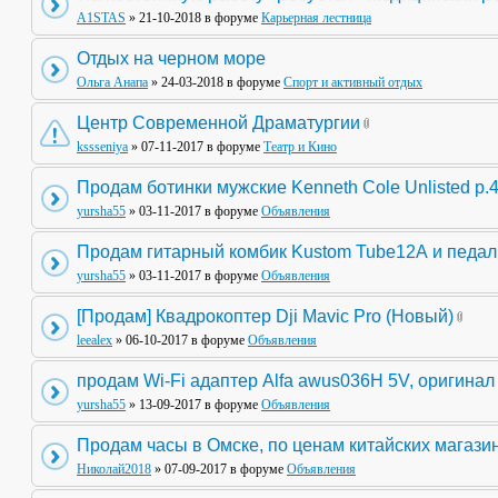
A1STAS
» 21-10-2018 в форуме
Карьерная лестница
Отдых на черном море
Ольга Анапа
» 24-03-2018 в форуме
Спорт и активный отдых
Центр Современной Драматургии
kssseniya
» 07-11-2017 в форуме
Театр и Кино
Продам ботинки мужские Kenneth Cole Unlisted р.
yursha55
» 03-11-2017 в форуме
Объявления
Продам гитарный комбик Kustom Tube12А и педа
yursha55
» 03-11-2017 в форуме
Объявления
[Продам] Квадрокоптер Dji Mavic Pro (Новый)
leealex
» 06-10-2017 в форуме
Объявления
продам Wi-Fi адаптер Alfa awus036H 5V, оригинал
yursha55
» 13-09-2017 в форуме
Объявления
Продам часы в Омске, по ценам китайских магази
Николай2018
» 07-09-2017 в форуме
Объявления