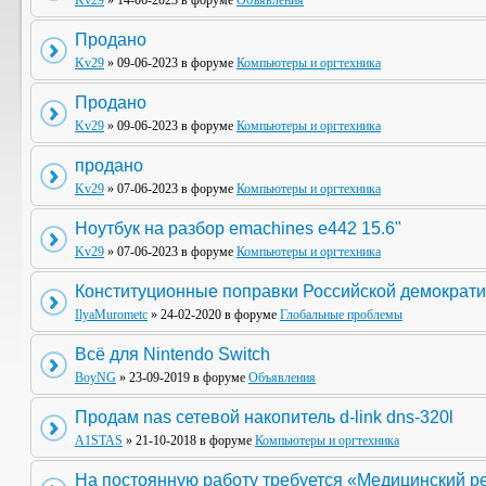
Kv29
» 14-06-2023 в форуме
Объявления
Продано
Kv29
» 09-06-2023 в форуме
Компьютеры и оргтехника
Продано
Kv29
» 09-06-2023 в форуме
Компьютеры и оргтехника
продано
Kv29
» 07-06-2023 в форуме
Компьютеры и оргтехника
Ноутбук на разбор emachines e442 15.6"
Kv29
» 07-06-2023 в форуме
Компьютеры и оргтехника
Конституционные поправки Российской демократи
IlyaMurometc
» 24-02-2020 в форуме
Глобальные проблемы
Всё для Nintendo Switch
BoyNG
» 23-09-2019 в форуме
Объявления
Продам nas сетевой накопитель d-link dns-320l
A1STAS
» 21-10-2018 в форуме
Компьютеры и оргтехника
На постоянную работу требуется «Медицинский р