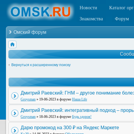
Новости
Каталог ор
Знакомства
Форум
Омский форум
Сообщ
Вернуться к расширенному поиску
Дмитрий Раевский: ГНМ – другое понимание боле
Groysman
» 19-06-2023 в форуме
Наша Life
Дмитрий Раевский: интегративный подход – прор
Groysman
» 18-06-2023 в форуме
Будь здоров!
Дарю промокод на 300 ₽ на Яндекс Маркете