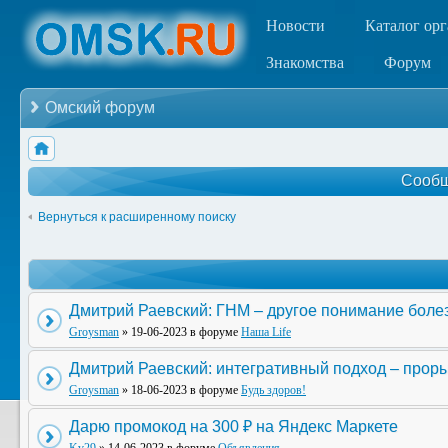
Новости
Каталог ор
Знакомства
Форум
Омский форум
Сообщ
Вернуться к расширенному поиску
Дмитрий Раевский: ГНМ – другое понимание боле
Groysman
» 19-06-2023 в форуме
Наша Life
Дмитрий Раевский: интегративный подход – прор
Groysman
» 18-06-2023 в форуме
Будь здоров!
Дарю промокод на 300 ₽ на Яндекс Маркете