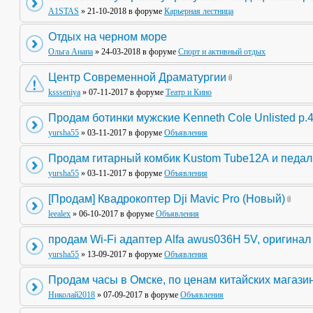
A1STAS
» 21-10-2018 в форуме
Карьерная лестница
Отдых на черном море
Ольга Анапа
» 24-03-2018 в форуме
Спорт и активный отдых
Центр Современной Драматургии
kssseniya
» 07-11-2017 в форуме
Театр и Кино
Продам ботинки мужские Kenneth Cole Unlisted р.
yursha55
» 03-11-2017 в форуме
Объявления
Продам гитарный комбик Kustom Tube12А и педа
yursha55
» 03-11-2017 в форуме
Объявления
[Продам] Квадрокоптер Dji Mavic Pro (Новый)
leealex
» 06-10-2017 в форуме
Объявления
продам Wi-Fi адаптер Alfa awus036H 5V, оригинал
yursha55
» 13-09-2017 в форуме
Объявления
Продам часы в Омске, по ценам китайских магази
Николай2018
» 07-09-2017 в форуме
Объявления