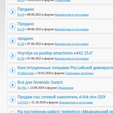
Kv29
» 14-06-2023 в форуме
Объявления
Продано
Kv29
» 09-06-2023 в форуме
Компьютеры и оргтехника
Продано
Kv29
» 09-06-2023 в форуме
Компьютеры и оргтехника
продано
Kv29
» 07-06-2023 в форуме
Компьютеры и оргтехника
Ноутбук на разбор emachines e442 15.6"
Kv29
» 07-06-2023 в форуме
Компьютеры и оргтехника
Конституционные поправки Российской демократи
IlyaMurometc
» 24-02-2020 в форуме
Глобальные проблемы
Всё для Nintendo Switch
BoyNG
» 23-09-2019 в форуме
Объявления
Продам nas сетевой накопитель d-link dns-320l
A1STAS
» 21-10-2018 в форуме
Компьютеры и оргтехника
На постоянную работу требуется «Медицинский р