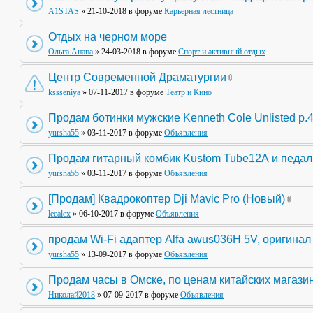
A1STAS
» 21-10-2018 в форуме
Карьерная лестница
Отдых на черном море
Ольга Анапа
» 24-03-2018 в форуме
Спорт и активный отдых
Центр Современной Драматургии
kssseniya
» 07-11-2017 в форуме
Театр и Кино
Продам ботинки мужские Kenneth Cole Unlisted р.
yursha55
» 03-11-2017 в форуме
Объявления
Продам гитарный комбик Kustom Tube12А и педа
yursha55
» 03-11-2017 в форуме
Объявления
[Продам] Квадрокоптер Dji Mavic Pro (Новый)
leealex
» 06-10-2017 в форуме
Объявления
продам Wi-Fi адаптер Alfa awus036H 5V, оригинал
yursha55
» 13-09-2017 в форуме
Объявления
Продам часы в Омске, по ценам китайских магази
Николай2018
» 07-09-2017 в форуме
Объявления