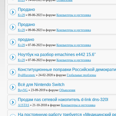
Kv29
» 14-06-2023 в форуме
Объявления
Продано
Kv29
» 09-06-2023 в форуме
Компьютеры и оргтехника
Продано
Kv29
» 09-06-2023 в форуме
Компьютеры и оргтехника
продано
Kv29
» 07-06-2023 в форуме
Компьютеры и оргтехника
Ноутбук на разбор emachines e442 15.6"
Kv29
» 07-06-2023 в форуме
Компьютеры и оргтехника
Конституционные поправки Российской демократи
IlyaMurometc
» 24-02-2020 в форуме
Глобальные проблемы
Всё для Nintendo Switch
BoyNG
» 23-09-2019 в форуме
Объявления
Продам nas сетевой накопитель d-link dns-320l
A1STAS
» 21-10-2018 в форуме
Компьютеры и оргтехника
На постоянную работу требуется «Медицинский р