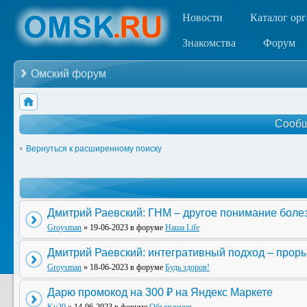
Новости
Каталог ор
Знакомства
Форум
Омский форум
Сообщ
Вернуться к расширенному поиску
Дмитрий Раевский: ГНМ – другое понимание боле
Groysman
» 19-06-2023 в форуме
Наша Life
Дмитрий Раевский: интегративный подход – прор
Groysman
» 18-06-2023 в форуме
Будь здоров!
Дарю промокод на 300 ₽ на Яндекс Маркете