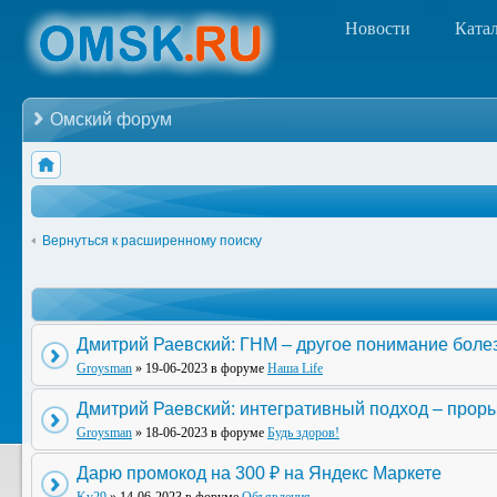
Новости
Ката
Омский форум
Вернуться к расширенному поиску
Дмитрий Раевский: ГНМ – другое понимание боле
Groysman
» 19-06-2023 в форуме
Наша Life
Дмитрий Раевский: интегративный подход – прор
Groysman
» 18-06-2023 в форуме
Будь здоров!
Дарю промокод на 300 ₽ на Яндекс Маркете