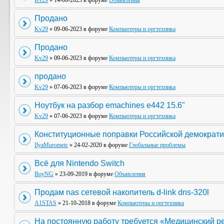
Kv29
» 14-06-2023 в форуме
Объявления
Продано
Kv29
» 09-06-2023 в форуме
Компьютеры и оргтехника
Продано
Kv29
» 09-06-2023 в форуме
Компьютеры и оргтехника
продано
Kv29
» 07-06-2023 в форуме
Компьютеры и оргтехника
Ноутбук на разбор emachines e442 15.6"
Kv29
» 07-06-2023 в форуме
Компьютеры и оргтехника
Конституционные поправки Российской демократи
IlyaMurometc
» 24-02-2020 в форуме
Глобальные проблемы
Всё для Nintendo Switch
BoyNG
» 23-09-2019 в форуме
Объявления
Продам nas сетевой накопитель d-link dns-320l
A1STAS
» 21-10-2018 в форуме
Компьютеры и оргтехника
На постоянную работу требуется «Медицинский р