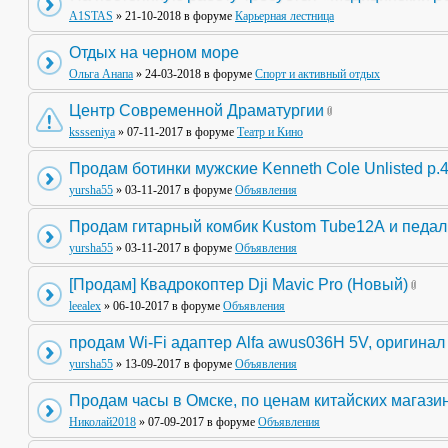
A1STAS
» 21-10-2018 в форуме
Карьерная лестница
Отдых на черном море
Ольга Анапа
» 24-03-2018 в форуме
Спорт и активный отдых
Центр Современной Драматургии
kssseniya
» 07-11-2017 в форуме
Театр и Кино
Продам ботинки мужские Kenneth Cole Unlisted р.
yursha55
» 03-11-2017 в форуме
Объявления
Продам гитарный комбик Kustom Tube12А и педа
yursha55
» 03-11-2017 в форуме
Объявления
[Продам] Квадрокоптер Dji Mavic Pro (Новый)
leealex
» 06-10-2017 в форуме
Объявления
продам Wi-Fi адаптер Alfa awus036H 5V, оригинал
yursha55
» 13-09-2017 в форуме
Объявления
Продам часы в Омске, по ценам китайских магази
Николай2018
» 07-09-2017 в форуме
Объявления