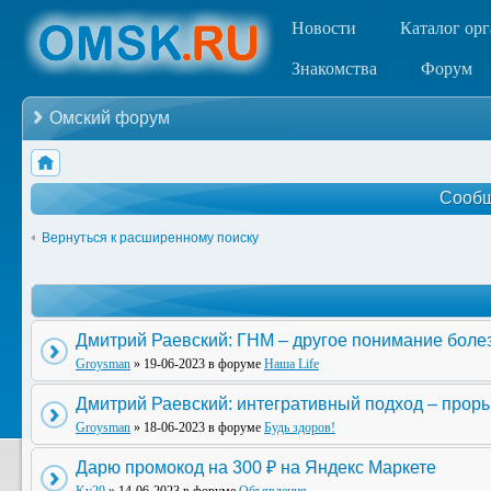
Новости
Каталог ор
Знакомства
Форум
Омский форум
Сообщ
Вернуться к расширенному поиску
Дмитрий Раевский: ГНМ – другое понимание боле
Groysman
» 19-06-2023 в форуме
Наша Life
Дмитрий Раевский: интегративный подход – прор
Groysman
» 18-06-2023 в форуме
Будь здоров!
Дарю промокод на 300 ₽ на Яндекс Маркете