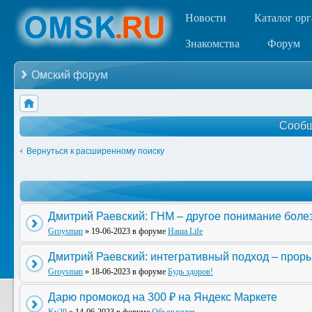
Новости
Каталог ор
Знакомства
Форум
Омский форум
Сообщ
Вернуться к расширенному поиску
Дмитрий Раевский: ГНМ – другое понимание боле
Groysman
» 19-06-2023 в форуме
Наша Life
Дмитрий Раевский: интегративный подход – прор
Groysman
» 18-06-2023 в форуме
Будь здоров!
Дарю промокод на 300 ₽ на Яндекс Маркете