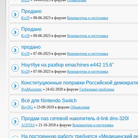
Kv29
» 14-06-2023 в форуме
Объявления
Продано
Kv29
» 09-06-2023 в форуме
Компьютеры и оргтехника
Продано
Kv29
» 09-06-2023 в форуме
Компьютеры и оргтехника
продано
Kv29
» 07-06-2023 в форуме
Компьютеры и оргтехника
Ноутбук на разбор emachines e442 15.6"
Kv29
» 07-06-2023 в форуме
Компьютеры и оргтехника
Конституционные поправки Российской демократи
IlyaMurometc
» 24-02-2020 в форуме
Глобальные проблемы
Всё для Nintendo Switch
BoyNG
» 23-09-2019 в форуме
Объявления
Продам nas сетевой накопитель d-link dns-320l
A1STAS
» 21-10-2018 в форуме
Компьютеры и оргтехника
На постоянную работу требуется «Медицинский р