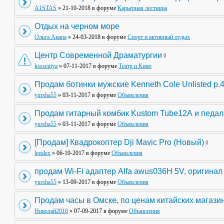
A1STAS
» 21-10-2018 в форуме
Карьерная лестница
Отдых на черном море
Ольга Анапа
» 24-03-2018 в форуме
Спорт и активный отдых
Центр Современной Драматургии
kssseniya
» 07-11-2017 в форуме
Театр и Кино
Продам ботинки мужские Kenneth Cole Unlisted р.
yursha55
» 03-11-2017 в форуме
Объявления
Продам гитарный комбик Kustom Tube12А и педа
yursha55
» 03-11-2017 в форуме
Объявления
[Продам] Квадрокоптер Dji Mavic Pro (Новый)
leealex
» 06-10-2017 в форуме
Объявления
продам Wi-Fi адаптер Alfa awus036H 5V, оригинал
yursha55
» 13-09-2017 в форуме
Объявления
Продам часы в Омске, по ценам китайских магази
Николай2018
» 07-09-2017 в форуме
Объявления