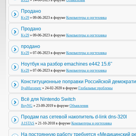
Kv29
» 14-06-2023 в форуме
Объявления
Продано
Kv29
» 09-06-2023 в форуме
Компьютеры и оргтехника
Продано
Kv29
» 09-06-2023 в форуме
Компьютеры и оргтехника
продано
Kv29
» 07-06-2023 в форуме
Компьютеры и оргтехника
Ноутбук на разбор emachines e442 15.6"
Kv29
» 07-06-2023 в форуме
Компьютеры и оргтехника
Конституционные поправки Российской демократи
IlyaMurometc
» 24-02-2020 в форуме
Глобальные проблемы
Всё для Nintendo Switch
BoyNG
» 23-09-2019 в форуме
Объявления
Продам nas сетевой накопитель d-link dns-320l
A1STAS
» 21-10-2018 в форуме
Компьютеры и оргтехника
На постоянную работу требуется «Медицинский р