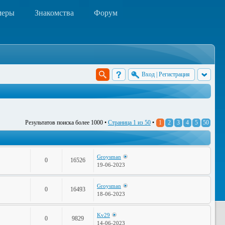
меры
Знакомства
Форум
Вход
|
Регистрация
Результатов поиска более 1000 •
Страница
1
из
50
•
1
2
3
4
5
50
Groysman
0
16526
19-06-2023
Groysman
0
16493
18-06-2023
Kv29
0
9829
14-06-2023