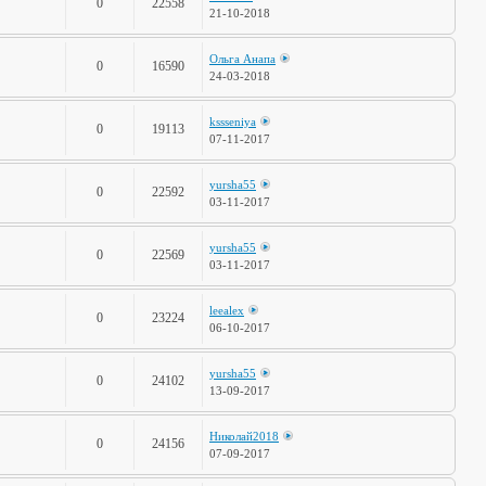
0
22558
21-10-2018
Ольга Анапа
0
16590
24-03-2018
kssseniya
0
19113
07-11-2017
yursha55
0
22592
03-11-2017
yursha55
0
22569
03-11-2017
leealex
0
23224
06-10-2017
yursha55
0
24102
13-09-2017
Николай2018
0
24156
07-09-2017