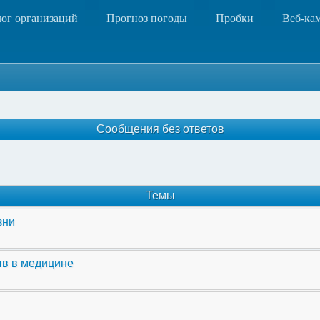
лог организаций
Прогноз погоды
Пробки
Веб-ка
Сообщения без ответов
Темы
зни
ыв в медицине