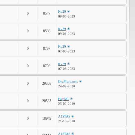
Kv29
0
9547
09-06-2023
Kv29
0
8580
09-06-2023
Kv29
0
8797
07-06-2023
Kv29
0
8798
07-06-2023
IlyaMurometc
0
29358
24-02-2020
BoyNG
0
20585
23-09-2019
A1STAS
0
18949
21-10-2018
A1STAS