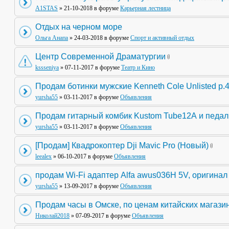
A1STAS
» 21-10-2018 в форуме
Карьерная лестница
Отдых на черном море
Ольга Анапа
» 24-03-2018 в форуме
Спорт и активный отдых
Центр Современной Драматургии
kssseniya
» 07-11-2017 в форуме
Театр и Кино
Продам ботинки мужские Kenneth Cole Unlisted р.
yursha55
» 03-11-2017 в форуме
Объявления
Продам гитарный комбик Kustom Tube12А и педа
yursha55
» 03-11-2017 в форуме
Объявления
[Продам] Квадрокоптер Dji Mavic Pro (Новый)
leealex
» 06-10-2017 в форуме
Объявления
продам Wi-Fi адаптер Alfa awus036H 5V, оригинал
yursha55
» 13-09-2017 в форуме
Объявления
Продам часы в Омске, по ценам китайских магази
Николай2018
» 07-09-2017 в форуме
Объявления