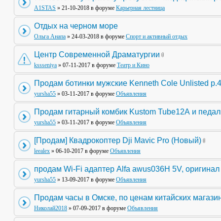
A1STAS
» 21-10-2018 в форуме
Карьерная лестница
Отдых на черном море
Ольга Анапа
» 24-03-2018 в форуме
Спорт и активный отдых
Центр Современной Драматургии
kssseniya
» 07-11-2017 в форуме
Театр и Кино
Продам ботинки мужские Kenneth Cole Unlisted р.
yursha55
» 03-11-2017 в форуме
Объявления
Продам гитарный комбик Kustom Tube12А и педа
yursha55
» 03-11-2017 в форуме
Объявления
[Продам] Квадрокоптер Dji Mavic Pro (Новый)
leealex
» 06-10-2017 в форуме
Объявления
продам Wi-Fi адаптер Alfa awus036H 5V, оригинал
yursha55
» 13-09-2017 в форуме
Объявления
Продам часы в Омске, по ценам китайских магази
Николай2018
» 07-09-2017 в форуме
Объявления