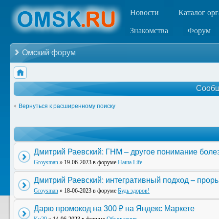
Новости
Каталог ор
Знакомства
Форум
Омский форум
Сообщ
Вернуться к расширенному поиску
Дмитрий Раевский: ГНМ – другое понимание боле
Groysman
» 19-06-2023 в форуме
Наша Life
Дмитрий Раевский: интегративный подход – прор
Groysman
» 18-06-2023 в форуме
Будь здоров!
Дарю промокод на 300 ₽ на Яндекс Маркете