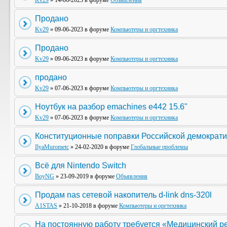
Kv29
» 14-06-2023 в форуме
Объявления
Продано
Kv29
» 09-06-2023 в форуме
Компьютеры и оргтехника
Продано
Kv29
» 09-06-2023 в форуме
Компьютеры и оргтехника
продано
Kv29
» 07-06-2023 в форуме
Компьютеры и оргтехника
Ноутбук на разбор emachines e442 15.6"
Kv29
» 07-06-2023 в форуме
Компьютеры и оргтехника
Конституционные поправки Российской демократи
IlyaMurometc
» 24-02-2020 в форуме
Глобальные проблемы
Всё для Nintendo Switch
BoyNG
» 23-09-2019 в форуме
Объявления
Продам nas сетевой накопитель d-link dns-320l
A1STAS
» 21-10-2018 в форуме
Компьютеры и оргтехника
На постоянную работу требуется «Медицинский р