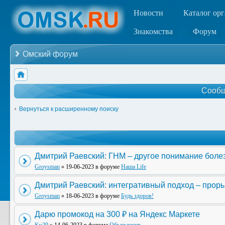
Новости
Каталог ор
Знакомства
Форум
Омский форум
Сообщ
Вернуться к расширенному поиску
Дмитрий Раевский: ГНМ – другое понимание боле
Groysman
» 19-06-2023 в форуме
Наша Life
Дмитрий Раевский: интегративный подход – прор
Groysman
» 18-06-2023 в форуме
Будь здоров!
Дарю промокод на 300 ₽ на Яндекс Маркете