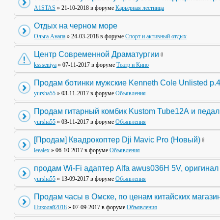
A1STAS
» 21-10-2018 в форуме
Карьерная лестница
Отдых на черном море
Ольга Анапа
» 24-03-2018 в форуме
Спорт и активный отдых
Центр Современной Драматургии
kssseniya
» 07-11-2017 в форуме
Театр и Кино
Продам ботинки мужские Kenneth Cole Unlisted р.
yursha55
» 03-11-2017 в форуме
Объявления
Продам гитарный комбик Kustom Tube12А и педа
yursha55
» 03-11-2017 в форуме
Объявления
[Продам] Квадрокоптер Dji Mavic Pro (Новый)
leealex
» 06-10-2017 в форуме
Объявления
продам Wi-Fi адаптер Alfa awus036H 5V, оригинал
yursha55
» 13-09-2017 в форуме
Объявления
Продам часы в Омске, по ценам китайских магази
Николай2018
» 07-09-2017 в форуме
Объявления