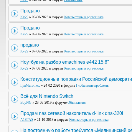
Kv29
» 14-06-2023 в форуме
Объявления
Продано
Kv29
» 09-06-2023 в форуме
Компьютеры и оргтехника
Продано
Kv29
» 09-06-2023 в форуме
Компьютеры и оргтехника
продано
Kv29
» 07-06-2023 в форуме
Компьютеры и оргтехника
Ноутбук на разбор emachines e442 15.6"
Kv29
» 07-06-2023 в форуме
Компьютеры и оргтехника
Конституционные поправки Российской демократи
IlyaMurometc
» 24-02-2020 в форуме
Глобальные проблемы
Всё для Nintendo Switch
BoyNG
» 23-09-2019 в форуме
Объявления
Продам nas сетевой накопитель d-link dns-320l
A1STAS
» 21-10-2018 в форуме
Компьютеры и оргтехника
На постоянную работу требуется «Медицинский р