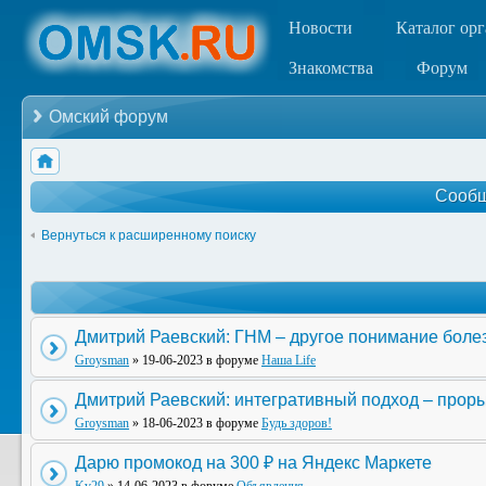
Новости
Каталог ор
Знакомства
Форум
Омский форум
Сообщ
Вернуться к расширенному поиску
Дмитрий Раевский: ГНМ – другое понимание боле
Groysman
» 19-06-2023 в форуме
Наша Life
Дмитрий Раевский: интегративный подход – прор
Groysman
» 18-06-2023 в форуме
Будь здоров!
Дарю промокод на 300 ₽ на Яндекс Маркете