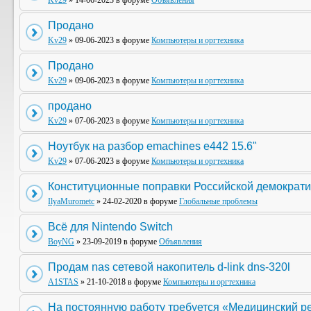
Kv29
» 14-06-2023 в форуме
Объявления
Продано
Kv29
» 09-06-2023 в форуме
Компьютеры и оргтехника
Продано
Kv29
» 09-06-2023 в форуме
Компьютеры и оргтехника
продано
Kv29
» 07-06-2023 в форуме
Компьютеры и оргтехника
Ноутбук на разбор emachines e442 15.6"
Kv29
» 07-06-2023 в форуме
Компьютеры и оргтехника
Конституционные поправки Российской демократи
IlyaMurometc
» 24-02-2020 в форуме
Глобальные проблемы
Всё для Nintendo Switch
BoyNG
» 23-09-2019 в форуме
Объявления
Продам nas сетевой накопитель d-link dns-320l
A1STAS
» 21-10-2018 в форуме
Компьютеры и оргтехника
На постоянную работу требуется «Медицинский р