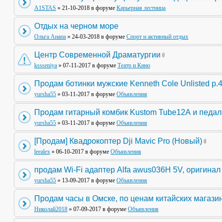
A1STAS
» 21-10-2018 в форуме
Карьерная лестница
Отдых на черном море
Ольга Анапа
» 24-03-2018 в форуме
Спорт и активный отдых
Центр Современной Драматургии
kssseniya
» 07-11-2017 в форуме
Театр и Кино
Продам ботинки мужские Kenneth Cole Unlisted р.
yursha55
» 03-11-2017 в форуме
Объявления
Продам гитарный комбик Kustom Tube12А и педа
yursha55
» 03-11-2017 в форуме
Объявления
[Продам] Квадрокоптер Dji Mavic Pro (Новый)
leealex
» 06-10-2017 в форуме
Объявления
продам Wi-Fi адаптер Alfa awus036H 5V, оригинал
yursha55
» 13-09-2017 в форуме
Объявления
Продам часы в Омске, по ценам китайских магази
Николай2018
» 07-09-2017 в форуме
Объявления