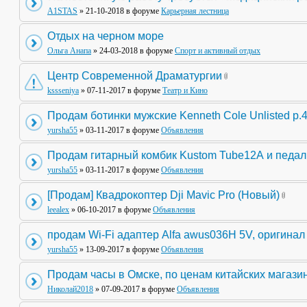
A1STAS
» 21-10-2018 в форуме
Карьерная лестница
Отдых на черном море
Ольга Анапа
» 24-03-2018 в форуме
Спорт и активный отдых
Центр Современной Драматургии
kssseniya
» 07-11-2017 в форуме
Театр и Кино
Продам ботинки мужские Kenneth Cole Unlisted р.
yursha55
» 03-11-2017 в форуме
Объявления
Продам гитарный комбик Kustom Tube12А и педа
yursha55
» 03-11-2017 в форуме
Объявления
[Продам] Квадрокоптер Dji Mavic Pro (Новый)
leealex
» 06-10-2017 в форуме
Объявления
продам Wi-Fi адаптер Alfa awus036H 5V, оригинал
yursha55
» 13-09-2017 в форуме
Объявления
Продам часы в Омске, по ценам китайских магази
Николай2018
» 07-09-2017 в форуме
Объявления