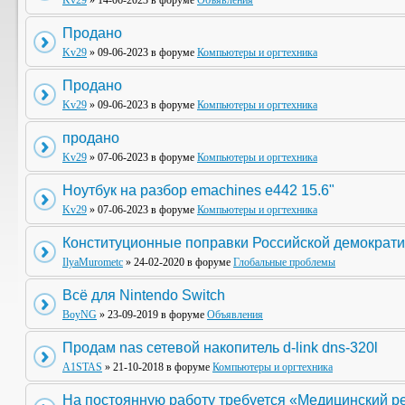
Kv29
» 14-06-2023 в форуме
Объявления
Продано
Kv29
» 09-06-2023 в форуме
Компьютеры и оргтехника
Продано
Kv29
» 09-06-2023 в форуме
Компьютеры и оргтехника
продано
Kv29
» 07-06-2023 в форуме
Компьютеры и оргтехника
Ноутбук на разбор emachines e442 15.6"
Kv29
» 07-06-2023 в форуме
Компьютеры и оргтехника
Конституционные поправки Российской демократи
IlyaMurometc
» 24-02-2020 в форуме
Глобальные проблемы
Всё для Nintendo Switch
BoyNG
» 23-09-2019 в форуме
Объявления
Продам nas сетевой накопитель d-link dns-320l
A1STAS
» 21-10-2018 в форуме
Компьютеры и оргтехника
На постоянную работу требуется «Медицинский р