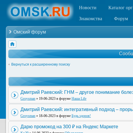
Новости
Каталог ор
Знакомства
Форум
Омский форум
Сообщ
Вернуться к расширенному поиску
Дмитрий Раевский: ГНМ – другое понимание боле
Groysman
» 19-06-2023 в форуме
Наша Life
Дмитрий Раевский: интегративный подход – прор
Groysman
» 18-06-2023 в форуме
Будь здоров!
Дарю промокод на 300 ₽ на Яндекс Маркете