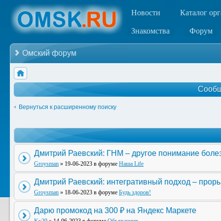
Новости
Каталог ор
Знакомства
Форум
Омский форум
Сообщ
Вернуться к расширенному поиску
Дмитрий Раевский: ГНМ – другое понимание боле
Groysman
» 19-06-2023 в форуме
Наша Life
Дмитрий Раевский: интегративный подход – прор
Groysman
» 18-06-2023 в форуме
Будь здоров!
Дарю промокод на 300 ₽ на Яндекс Маркете