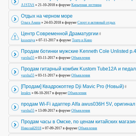
A1STAS
» 21-10-2018 в форуме
Карьерная лестница
Отдых на черном море
Ольга Анапа
» 24-03-2018 в форуме
Спорт и активный отдых
Центр Современной Драматургии
kssseniya
» 07-11-2017 в форуме
Театр и Кино
Продам ботинки мужские Kenneth Cole Unlisted р.
yursha55
» 03-11-2017 в форуме
Объявления
Продам гитарный комбик Kustom Tube12А и педа
yursha55
» 03-11-2017 в форуме
Объявления
[Продам] Квадрокоптер Dji Mavic Pro (Новый)
leealex
» 06-10-2017 в форуме
Объявления
продам Wi-Fi адаптер Alfa awus036H 5V, оригинал
yursha55
» 13-09-2017 в форуме
Объявления
Продам часы в Омске, по ценам китайских магази
Николай2018
» 07-09-2017 в форуме
Объявления