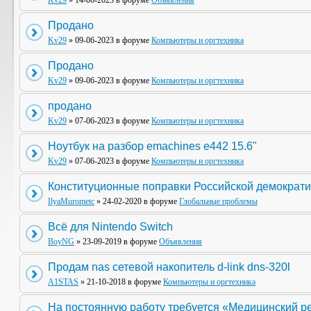
Kv29
» 14-06-2023 в форуме
Объявления
Продано
Kv29
» 09-06-2023 в форуме
Компьютеры и оргтехника
Продано
Kv29
» 09-06-2023 в форуме
Компьютеры и оргтехника
продано
Kv29
» 07-06-2023 в форуме
Компьютеры и оргтехника
Ноутбук на разбор emachines e442 15.6"
Kv29
» 07-06-2023 в форуме
Компьютеры и оргтехника
Конституционные поправки Российской демократи
IlyaMurometc
» 24-02-2020 в форуме
Глобальные проблемы
Всё для Nintendo Switch
BoyNG
» 23-09-2019 в форуме
Объявления
Продам nas сетевой накопитель d-link dns-320l
A1STAS
» 21-10-2018 в форуме
Компьютеры и оргтехника
На постоянную работу требуется «Медицинский р