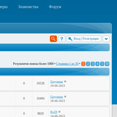
меры
Знакомства
Форум
Вход
|
Регистрация
Результатов поиска более 1000 •
Страница
1
из
50
•
1
2
3
4
5
50
Groysman
0
16528
19-06-2023
Groysman
0
16494
18-06-2023
Kv29
0
9829
14-06-2023