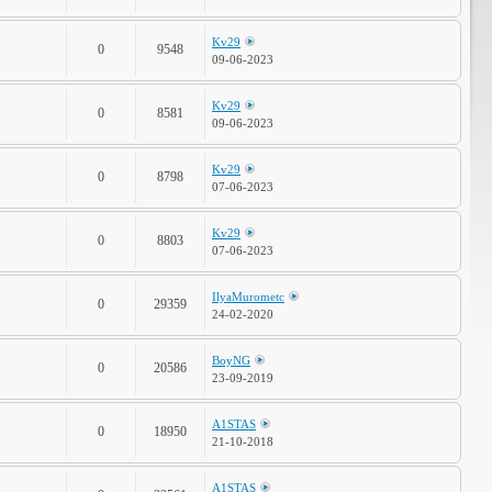
Kv29
0
9548
09-06-2023
Kv29
0
8581
09-06-2023
Kv29
0
8798
07-06-2023
Kv29
0
8803
07-06-2023
IlyaMurometc
0
29359
24-02-2020
BoyNG
0
20586
23-09-2019
A1STAS
0
18950
21-10-2018
A1STAS