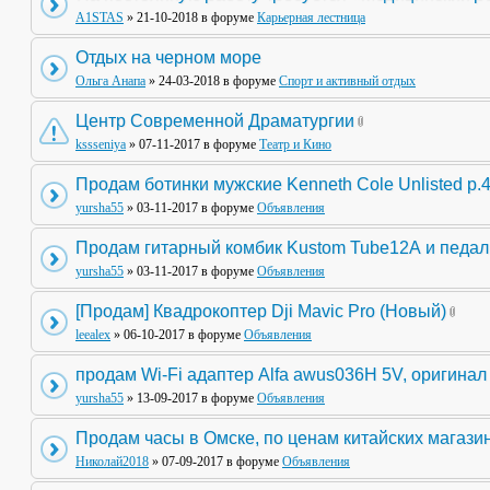
A1STAS
» 21-10-2018 в форуме
Карьерная лестница
Отдых на черном море
Ольга Анапа
» 24-03-2018 в форуме
Спорт и активный отдых
Центр Современной Драматургии
kssseniya
» 07-11-2017 в форуме
Театр и Кино
Продам ботинки мужские Kenneth Cole Unlisted р.
yursha55
» 03-11-2017 в форуме
Объявления
Продам гитарный комбик Kustom Tube12А и педа
yursha55
» 03-11-2017 в форуме
Объявления
[Продам] Квадрокоптер Dji Mavic Pro (Новый)
leealex
» 06-10-2017 в форуме
Объявления
продам Wi-Fi адаптер Alfa awus036H 5V, оригинал
yursha55
» 13-09-2017 в форуме
Объявления
Продам часы в Омске, по ценам китайских магази
Николай2018
» 07-09-2017 в форуме
Объявления