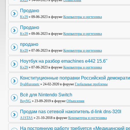
Kv29
» 14-06-2023 в форуме
Объявления
Продано
Kv29
» 09-06-2023 в форуме
Компьютеры и оргтехника
Продано
Kv29
» 09-06-2023 в форуме
Компьютеры и оргтехника
продано
Kv29
» 07-06-2023 в форуме
Компьютеры и оргтехника
Ноутбук на разбор emachines e442 15.6"
Kv29
» 07-06-2023 в форуме
Компьютеры и оргтехника
Конституционные поправки Российской демократи
IlyaMurometc
» 24-02-2020 в форуме
Глобальные проблемы
Всё для Nintendo Switch
BoyNG
» 23-09-2019 в форуме
Объявления
Продам nas сетевой накопитель d-link dns-320l
A1STAS
» 21-10-2018 в форуме
Компьютеры и оргтехника
На постоянную работу требуется «Медицинский р