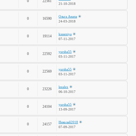
0
22561
21-10-2018
Ольга Анапа
0
16590
24-03-2018
kssseniya
0
19114
07-11-2017
yursha55
0
22592
03-11-2017
yursha55
0
22569
03-11-2017
leealex
0
23226
06-10-2017
yursha55
0
24104
13-09-2017
Николай2018
0
24157
07-09-2017