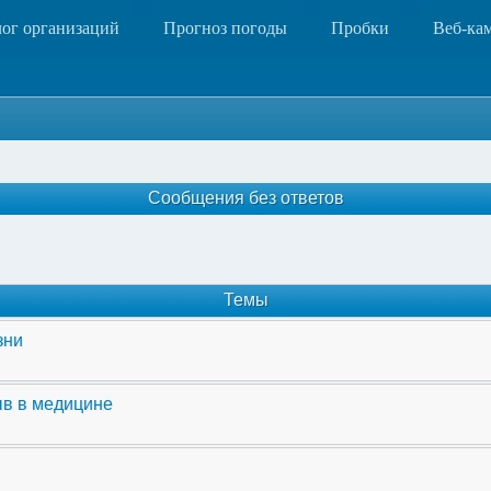
лог организаций
Прогноз погоды
Пробки
Веб-ка
Сообщения без ответов
Темы
зни
ыв в медицине