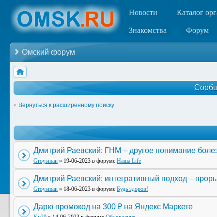
Новости
Каталог ор
Знакомства
Форум
Омский форум
Сообщ
Вернуться к расширенному поиску
Дмитрий Раевский: ГНМ – другое понимание боле
Groysman
» 19-06-2023 в форуме
Наша Life
Дмитрий Раевский: интегративный подход – прор
Groysman
» 18-06-2023 в форуме
Будь здоров!
Дарю промокод на 300 ₽ на Яндекс Маркете