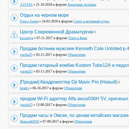
A1STAS
» 21-10-2018 в форуме
Карьерная лестница
Отдых на черном море
Ольга Анапа
» 24-03-2018 в форуме
Спорт и активный отдых
Центр Современной Драматургии
kssseniya
» 07-11-2017 в форуме
Театр и Кино
Продам ботинки мужские Kenneth Cole Unlisted р.
yursha55
» 03-11-2017 в форуме
Объявления
Продам гитарный комбик Kustom Tube12А и педа
yursha55
» 03-11-2017 в форуме
Объявления
[Продам] Квадрокоптер Dji Mavic Pro (Новый)
leealex
» 06-10-2017 в форуме
Объявления
продам Wi-Fi адаптер Alfa awus036H 5V, оригинал
yursha55
» 13-09-2017 в форуме
Объявления
Продам часы в Омске, по ценам китайских магази
Николай2018
» 07-09-2017 в форуме
Объявления