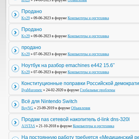
Kv29
» 14-06-2023 в форуме
Объявления
Продано
Kv29
» 09-06-2023 в форуме
Компьютеры и оргтехника
Продано
Kv29
» 09-06-2023 в форуме
Компьютеры и оргтехника
продано
Kv29
» 07-06-2023 в форуме
Компьютеры и оргтехника
Ноутбук на разбор emachines e442 15.6"
Kv29
» 07-06-2023 в форуме
Компьютеры и оргтехника
Конституционные поправки Российской демократи
IlyaMurometc
» 24-02-2020 в форуме
Глобальные проблемы
Всё для Nintendo Switch
BoyNG
» 23-09-2019 в форуме
Объявления
Продам nas сетевой накопитель d-link dns-320l
A1STAS
» 21-10-2018 в форуме
Компьютеры и оргтехника
На постоянную работу требуется «Медицинский р