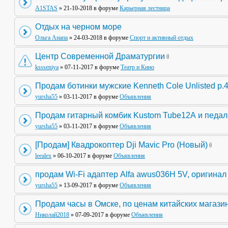
A1STAS
» 21-10-2018 в форуме
Карьерная лестница
Отдых на черном море
Ольга Анапа
» 24-03-2018 в форуме
Спорт и активный отдых
Центр Современной Драматургии
kssseniya
» 07-11-2017 в форуме
Театр и Кино
Продам ботинки мужские Kenneth Cole Unlisted р.
yursha55
» 03-11-2017 в форуме
Объявления
Продам гитарный комбик Kustom Tube12А и педа
yursha55
» 03-11-2017 в форуме
Объявления
[Продам] Квадрокоптер Dji Mavic Pro (Новый)
leealex
» 06-10-2017 в форуме
Объявления
продам Wi-Fi адаптер Alfa awus036H 5V, оригинал
yursha55
» 13-09-2017 в форуме
Объявления
Продам часы в Омске, по ценам китайских магази
Николай2018
» 07-09-2017 в форуме
Объявления