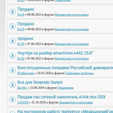
Kv29
» 14-06-2023 в форуме
Объявления
Продано
Kv29
» 09-06-2023 в форуме
Компьютеры и оргтехника
Продано
Kv29
» 09-06-2023 в форуме
Компьютеры и оргтехника
продано
Kv29
» 07-06-2023 в форуме
Компьютеры и оргтехника
Ноутбук на разбор emachines e442 15.6"
Kv29
» 07-06-2023 в форуме
Компьютеры и оргтехника
Конституционные поправки Российской демократи
IlyaMurometc
» 24-02-2020 в форуме
Глобальные проблемы
Всё для Nintendo Switch
BoyNG
» 23-09-2019 в форуме
Объявления
Продам nas сетевой накопитель d-link dns-320l
A1STAS
» 21-10-2018 в форуме
Компьютеры и оргтехника
На постоянную работу требуется «Медицинский р