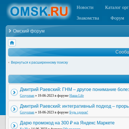
Новости
Каталог ор
Знакомства
Форум
Омский форум
Сообщ
Вернуться к расширенному поиску
Дмитрий Раевский: ГНМ – другое понимание боле
Groysman
» 19-06-2023 в форуме
Наша Life
Дмитрий Раевский: интегративный подход – прор
Groysman
» 18-06-2023 в форуме
Будь здоров!
Дарю промокод на 300 ₽ на Яндекс Маркете