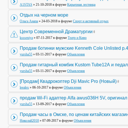
A1STAS
» 21-10-2018 в форуме
Карьерная лестница
Отдых на черном море
Ольга Анапа
» 24-03-2018 в форуме
Спорт и активный отдых
Центр Современной Драматургии
kssseniya
» 07-11-2017 в форуме
Театр и Кино
Продам ботинки мужские Kenneth Cole Unlisted р.
yursha55
» 03-11-2017 в форуме
Объявления
Продам гитарный комбик Kustom Tube12А и педа
yursha55
» 03-11-2017 в форуме
Объявления
[Продам] Квадрокоптер Dji Mavic Pro (Новый)
leealex
» 06-10-2017 в форуме
Объявления
продам Wi-Fi адаптер Alfa awus036H 5V, оригинал
yursha55
» 13-09-2017 в форуме
Объявления
Продам часы в Омске, по ценам китайских магази
Николай2018
» 07-09-2017 в форуме
Объявления