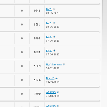
Kv29
0
9548
09-06-2023
Kv29
0
8581
09-06-2023
Kv29
0
8798
07-06-2023
Kv29
0
8803
07-06-2023
IlyaMurometc
0
29359
24-02-2020
BoyNG
0
20586
23-09-2019
A1STAS
0
18950
21-10-2018
A1STAS