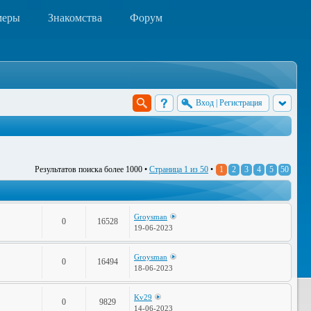
меры
Знакомства
Форум
Вход
|
Регистрация
Результатов поиска более 1000 •
Страница
1
из
50
•
1
2
3
4
5
50
Groysman
0
16528
19-06-2023
Groysman
0
16494
18-06-2023
Kv29
0
9829
14-06-2023