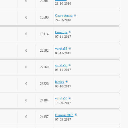
0
22561
21-10-2018
Ольга Анапа
0
16590
24-03-2018
kssseniya
0
19114
07-11-2017
yursha55
0
22592
03-11-2017
yursha55
0
22569
03-11-2017
leealex
0
23226
06-10-2017
yursha55
0
24104
13-09-2017
Николай2018
0
24157
07-09-2017