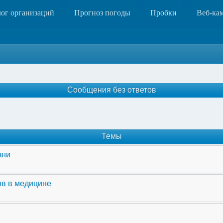
лог организаций
Прогноз погоды
Пробки
Веб-ка
Сообщения без ответов
Темы
зни
ыв в медицине