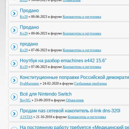
Kv29
» 14-06-2023 в форуме
Объявления
Продано
Kv29
» 09-06-2023 в форуме
Компьютеры и оргтехника
Продано
Kv29
» 09-06-2023 в форуме
Компьютеры и оргтехника
продано
Kv29
» 07-06-2023 в форуме
Компьютеры и оргтехника
Ноутбук на разбор emachines e442 15.6"
Kv29
» 07-06-2023 в форуме
Компьютеры и оргтехника
Конституционные поправки Российской демократи
IlyaMurometc
» 24-02-2020 в форуме
Глобальные проблемы
Всё для Nintendo Switch
BoyNG
» 23-09-2019 в форуме
Объявления
Продам nas сетевой накопитель d-link dns-320l
A1STAS
» 21-10-2018 в форуме
Компьютеры и оргтехника
На постоянную работу требуется «Медицинский р