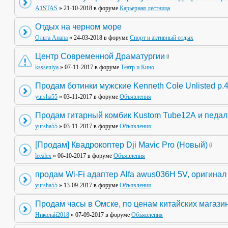
A1STAS
» 21-10-2018 в форуме
Карьерная лестница
Отдых на черном море
Ольга Анапа
» 24-03-2018 в форуме
Спорт и активный отдых
Центр Современной Драматургии
kssseniya
» 07-11-2017 в форуме
Театр и Кино
Продам ботинки мужские Kenneth Cole Unlisted р.
yursha55
» 03-11-2017 в форуме
Объявления
Продам гитарный комбик Kustom Tube12А и педа
yursha55
» 03-11-2017 в форуме
Объявления
[Продам] Квадрокоптер Dji Mavic Pro (Новый)
leealex
» 06-10-2017 в форуме
Объявления
продам Wi-Fi адаптер Alfa awus036H 5V, оригинал
yursha55
» 13-09-2017 в форуме
Объявления
Продам часы в Омске, по ценам китайских магази
Николай2018
» 07-09-2017 в форуме
Объявления