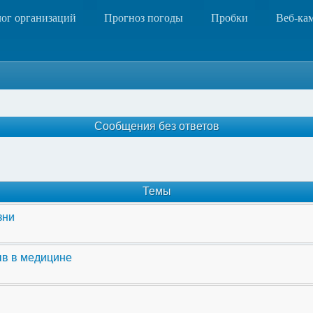
лог организаций
Прогноз погоды
Пробки
Веб-ка
Сообщения без ответов
Темы
зни
ыв в медицине