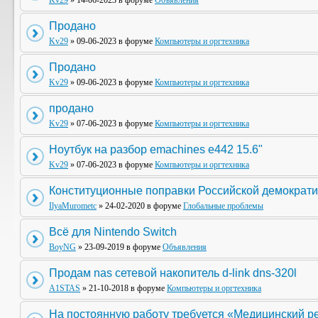
Kv29
» 14-06-2023 в форуме
Объявления
Продано
Kv29
» 09-06-2023 в форуме
Компьютеры и оргтехника
Продано
Kv29
» 09-06-2023 в форуме
Компьютеры и оргтехника
продано
Kv29
» 07-06-2023 в форуме
Компьютеры и оргтехника
Ноутбук на разбор emachines e442 15.6"
Kv29
» 07-06-2023 в форуме
Компьютеры и оргтехника
Конституционные поправки Российской демократи
IlyaMurometc
» 24-02-2020 в форуме
Глобальные проблемы
Всё для Nintendo Switch
BoyNG
» 23-09-2019 в форуме
Объявления
Продам nas сетевой накопитель d-link dns-320l
A1STAS
» 21-10-2018 в форуме
Компьютеры и оргтехника
На постоянную работу требуется «Медицинский р