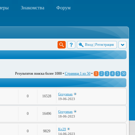
меры
Знакомства
Форум
Вход
|
Регистрация
Результатов поиска более 1000 •
Страница
1
из
50
•
1
2
3
4
5
50
Groysman
0
16528
19-06-2023
Groysman
0
16496
18-06-2023
Kv29
0
9829
14-06-2023