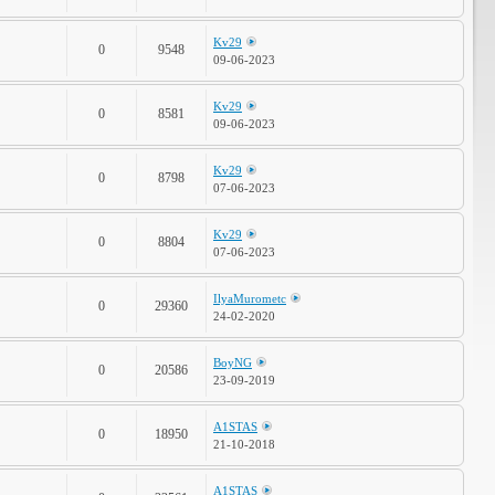
Kv29
0
9548
09-06-2023
Kv29
0
8581
09-06-2023
Kv29
0
8798
07-06-2023
Kv29
0
8804
07-06-2023
IlyaMurometc
0
29360
24-02-2020
BoyNG
0
20586
23-09-2019
A1STAS
0
18950
21-10-2018
A1STAS