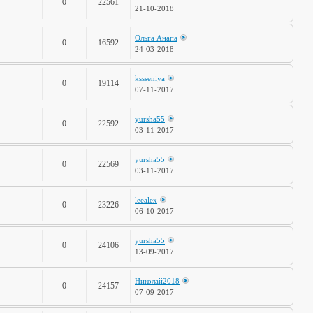
0
22561
21-10-2018
Ольга Анапа
0
16592
24-03-2018
kssseniya
0
19114
07-11-2017
yursha55
0
22592
03-11-2017
yursha55
0
22569
03-11-2017
leealex
0
23226
06-10-2017
yursha55
0
24106
13-09-2017
Николай2018
0
24157
07-09-2017