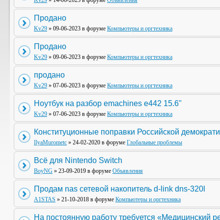
Kv29
» 14-06-2023 в форуме
Объявления
Продано
Kv29
» 09-06-2023 в форуме
Компьютеры и оргтехника
Продано
Kv29
» 09-06-2023 в форуме
Компьютеры и оргтехника
продано
Kv29
» 07-06-2023 в форуме
Компьютеры и оргтехника
Ноутбук на разбор emachines e442 15.6"
Kv29
» 07-06-2023 в форуме
Компьютеры и оргтехника
Конституционные поправки Российской демократи
IlyaMurometc
» 24-02-2020 в форуме
Глобальные проблемы
Всё для Nintendo Switch
BoyNG
» 23-09-2019 в форуме
Объявления
Продам nas сетевой накопитель d-link dns-320l
A1STAS
» 21-10-2018 в форуме
Компьютеры и оргтехника
На постоянную работу требуется «Медицинский р