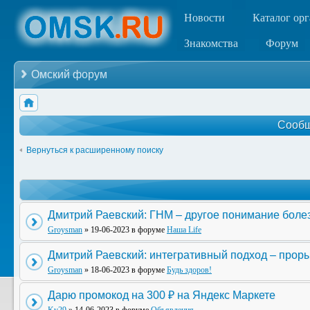
Новости
Каталог ор
Знакомства
Форум
Омский форум
Сообщ
Вернуться к расширенному поиску
Дмитрий Раевский: ГНМ – другое понимание боле
Groysman
» 19-06-2023 в форуме
Наша Life
Дмитрий Раевский: интегративный подход – прор
Groysman
» 18-06-2023 в форуме
Будь здоров!
Дарю промокод на 300 ₽ на Яндекс Маркете