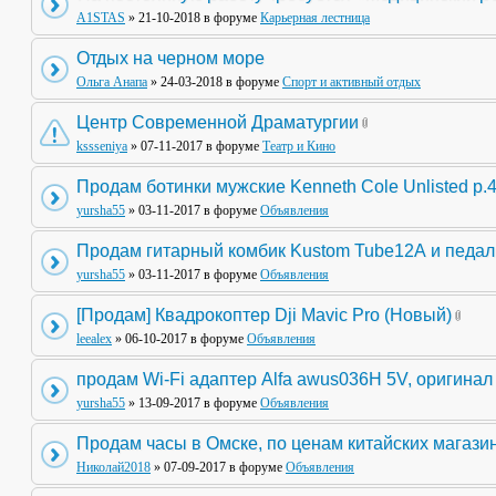
A1STAS
» 21-10-2018 в форуме
Карьерная лестница
Отдых на черном море
Ольга Анапа
» 24-03-2018 в форуме
Спорт и активный отдых
Центр Современной Драматургии
kssseniya
» 07-11-2017 в форуме
Театр и Кино
Продам ботинки мужские Kenneth Cole Unlisted р.
yursha55
» 03-11-2017 в форуме
Объявления
Продам гитарный комбик Kustom Tube12А и педа
yursha55
» 03-11-2017 в форуме
Объявления
[Продам] Квадрокоптер Dji Mavic Pro (Новый)
leealex
» 06-10-2017 в форуме
Объявления
продам Wi-Fi адаптер Alfa awus036H 5V, оригинал
yursha55
» 13-09-2017 в форуме
Объявления
Продам часы в Омске, по ценам китайских магази
Николай2018
» 07-09-2017 в форуме
Объявления