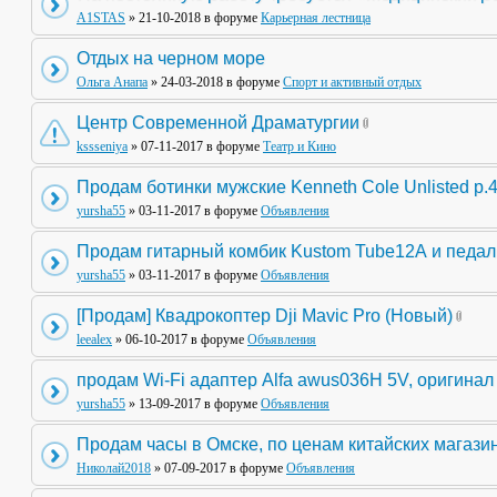
A1STAS
» 21-10-2018 в форуме
Карьерная лестница
Отдых на черном море
Ольга Анапа
» 24-03-2018 в форуме
Спорт и активный отдых
Центр Современной Драматургии
kssseniya
» 07-11-2017 в форуме
Театр и Кино
Продам ботинки мужские Kenneth Cole Unlisted р.
yursha55
» 03-11-2017 в форуме
Объявления
Продам гитарный комбик Kustom Tube12А и педа
yursha55
» 03-11-2017 в форуме
Объявления
[Продам] Квадрокоптер Dji Mavic Pro (Новый)
leealex
» 06-10-2017 в форуме
Объявления
продам Wi-Fi адаптер Alfa awus036H 5V, оригинал
yursha55
» 13-09-2017 в форуме
Объявления
Продам часы в Омске, по ценам китайских магази
Николай2018
» 07-09-2017 в форуме
Объявления