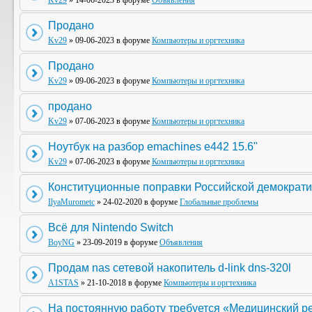
Kv29
» 14-06-2023 в форуме
Объявления
Продано
Kv29
» 09-06-2023 в форуме
Компьютеры и оргтехника
Продано
Kv29
» 09-06-2023 в форуме
Компьютеры и оргтехника
продано
Kv29
» 07-06-2023 в форуме
Компьютеры и оргтехника
Ноутбук на разбор emachines e442 15.6"
Kv29
» 07-06-2023 в форуме
Компьютеры и оргтехника
Конституционные поправки Российской демократи
IlyaMurometc
» 24-02-2020 в форуме
Глобальные проблемы
Всё для Nintendo Switch
BoyNG
» 23-09-2019 в форуме
Объявления
Продам nas сетевой накопитель d-link dns-320l
A1STAS
» 21-10-2018 в форуме
Компьютеры и оргтехника
На постоянную работу требуется «Медицинский р