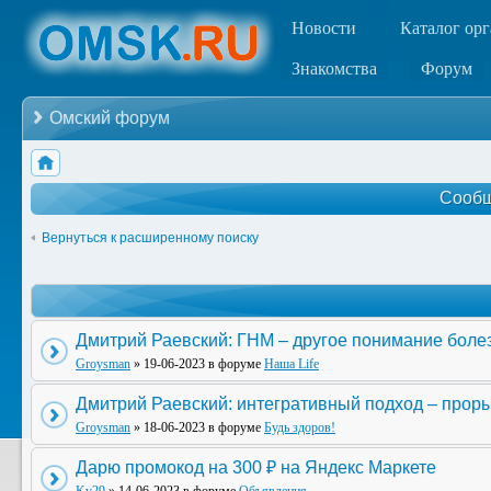
Новости
Каталог ор
Знакомства
Форум
Омский форум
Сообщ
Вернуться к расширенному поиску
Дмитрий Раевский: ГНМ – другое понимание боле
Groysman
» 19-06-2023 в форуме
Наша Life
Дмитрий Раевский: интегративный подход – прор
Groysman
» 18-06-2023 в форуме
Будь здоров!
Дарю промокод на 300 ₽ на Яндекс Маркете