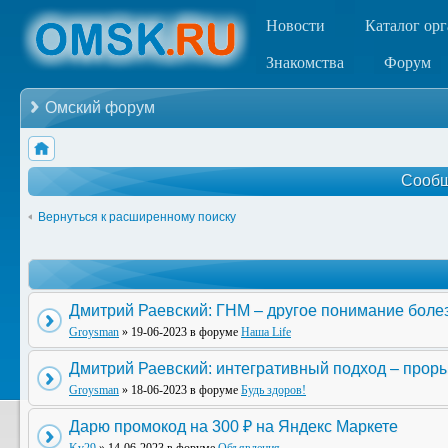
Новости
Каталог ор
Знакомства
Форум
Омский форум
Сообщ
Вернуться к расширенному поиску
Дмитрий Раевский: ГНМ – другое понимание боле
Groysman
» 19-06-2023 в форуме
Наша Life
Дмитрий Раевский: интегративный подход – прор
Groysman
» 18-06-2023 в форуме
Будь здоров!
Дарю промокод на 300 ₽ на Яндекс Маркете