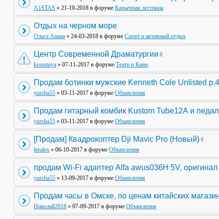
A1STAS
» 21-10-2018 в форуме
Карьерная лестница
Отдых на черном море
Ольга Анапа
» 24-03-2018 в форуме
Спорт и активный отдых
Центр Современной Драматургии
kssseniya
» 07-11-2017 в форуме
Театр и Кино
Продам ботинки мужские Kenneth Cole Unlisted р.
yursha55
» 03-11-2017 в форуме
Объявления
Продам гитарный комбик Kustom Tube12А и педа
yursha55
» 03-11-2017 в форуме
Объявления
[Продам] Квадрокоптер Dji Mavic Pro (Новый)
leealex
» 06-10-2017 в форуме
Объявления
продам Wi-Fi адаптер Alfa awus036H 5V, оригинал
yursha55
» 13-09-2017 в форуме
Объявления
Продам часы в Омске, по ценам китайских магази
Николай2018
» 07-09-2017 в форуме
Объявления