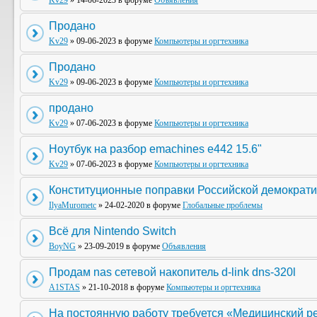
Kv29
» 14-06-2023 в форуме
Объявления
Продано
Kv29
» 09-06-2023 в форуме
Компьютеры и оргтехника
Продано
Kv29
» 09-06-2023 в форуме
Компьютеры и оргтехника
продано
Kv29
» 07-06-2023 в форуме
Компьютеры и оргтехника
Ноутбук на разбор emachines e442 15.6"
Kv29
» 07-06-2023 в форуме
Компьютеры и оргтехника
Конституционные поправки Российской демократи
IlyaMurometc
» 24-02-2020 в форуме
Глобальные проблемы
Всё для Nintendo Switch
BoyNG
» 23-09-2019 в форуме
Объявления
Продам nas сетевой накопитель d-link dns-320l
A1STAS
» 21-10-2018 в форуме
Компьютеры и оргтехника
На постоянную работу требуется «Медицинский р