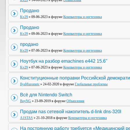
Kv29
» 14-06-2023 в форуме
Объявления
Продано
Kv29
» 09-06-2023 в форуме
Компьютеры и оргтехника
Продано
Kv29
» 09-06-2023 в форуме
Компьютеры и оргтехника
продано
Kv29
» 07-06-2023 в форуме
Компьютеры и оргтехника
Ноутбук на разбор emachines e442 15.6"
Kv29
» 07-06-2023 в форуме
Компьютеры и оргтехника
Конституционные поправки Российской демократи
IlyaMurometc
» 24-02-2020 в форуме
Глобальные проблемы
Всё для Nintendo Switch
BoyNG
» 23-09-2019 в форуме
Объявления
Продам nas сетевой накопитель d-link dns-320l
A1STAS
» 21-10-2018 в форуме
Компьютеры и оргтехника
На постоянную работу требуется «Медицинский р