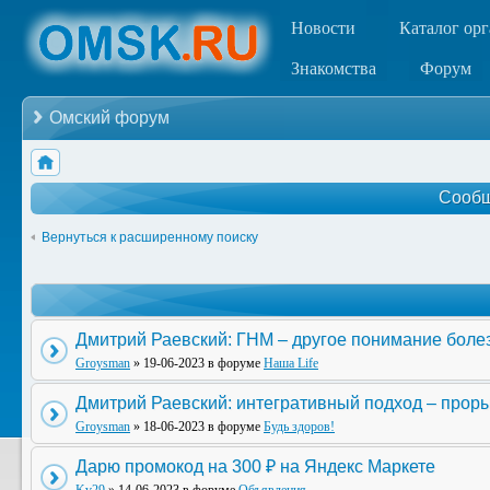
Новости
Каталог ор
Знакомства
Форум
Омский форум
Сообщ
Вернуться к расширенному поиску
Дмитрий Раевский: ГНМ – другое понимание боле
Groysman
» 19-06-2023 в форуме
Наша Life
Дмитрий Раевский: интегративный подход – прор
Groysman
» 18-06-2023 в форуме
Будь здоров!
Дарю промокод на 300 ₽ на Яндекс Маркете