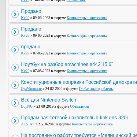
Kv29
» 14-06-2023 в форуме
Объявления
Продано
Kv29
» 09-06-2023 в форуме
Компьютеры и оргтехника
Продано
Kv29
» 09-06-2023 в форуме
Компьютеры и оргтехника
продано
Kv29
» 07-06-2023 в форуме
Компьютеры и оргтехника
Ноутбук на разбор emachines e442 15.6"
Kv29
» 07-06-2023 в форуме
Компьютеры и оргтехника
Конституционные поправки Российской демократи
IlyaMurometc
» 24-02-2020 в форуме
Глобальные проблемы
Всё для Nintendo Switch
BoyNG
» 23-09-2019 в форуме
Объявления
Продам nas сетевой накопитель d-link dns-320l
A1STAS
» 21-10-2018 в форуме
Компьютеры и оргтехника
На постоянную работу требуется «Медицинский р