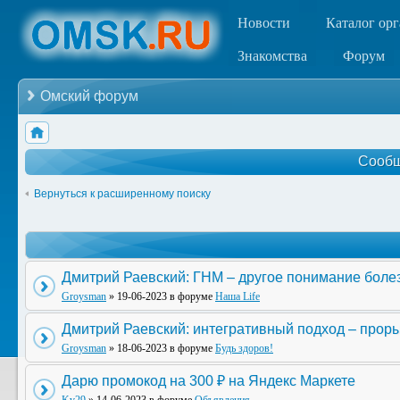
Новости
Каталог ор
Знакомства
Форум
Омский форум
Сообщ
Вернуться к расширенному поиску
Дмитрий Раевский: ГНМ – другое понимание боле
Groysman
» 19-06-2023 в форуме
Наша Life
Дмитрий Раевский: интегративный подход – прор
Groysman
» 18-06-2023 в форуме
Будь здоров!
Дарю промокод на 300 ₽ на Яндекс Маркете