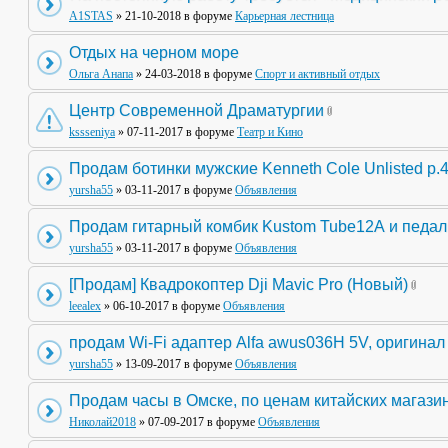
A1STAS
» 21-10-2018 в форуме
Карьерная лестница
Отдых на черном море
Ольга Анапа
» 24-03-2018 в форуме
Спорт и активный отдых
Центр Современной Драматургии
kssseniya
» 07-11-2017 в форуме
Театр и Кино
Продам ботинки мужские Kenneth Cole Unlisted р.
yursha55
» 03-11-2017 в форуме
Объявления
Продам гитарный комбик Kustom Tube12А и педа
yursha55
» 03-11-2017 в форуме
Объявления
[Продам] Квадрокоптер Dji Mavic Pro (Новый)
leealex
» 06-10-2017 в форуме
Объявления
продам Wi-Fi адаптер Alfa awus036H 5V, оригинал
yursha55
» 13-09-2017 в форуме
Объявления
Продам часы в Омске, по ценам китайских магази
Николай2018
» 07-09-2017 в форуме
Объявления