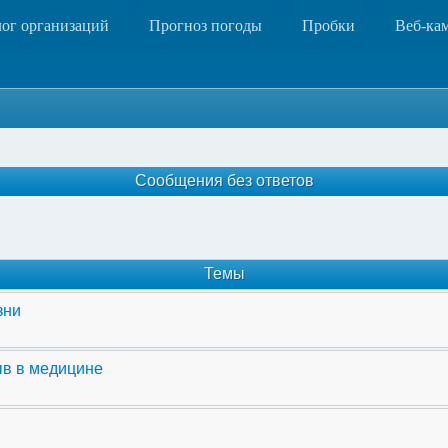
лог организаций
Прогноз погоды
Пробки
Веб-ка
Сообщения без ответов
Темы
зни
ыв в медицине