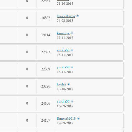
0
22561
21-10-2018
Ольга Анапа
0
16592
24-03-2018
kssseniya
0
19114
07-11-2017
yursha55
0
22593
03-11-2017
yursha55
0
22569
03-11-2017
leealex
0
23226
06-10-2017
yursha55
0
24106
13-09-2017
Николай2018
0
24157
07-09-2017