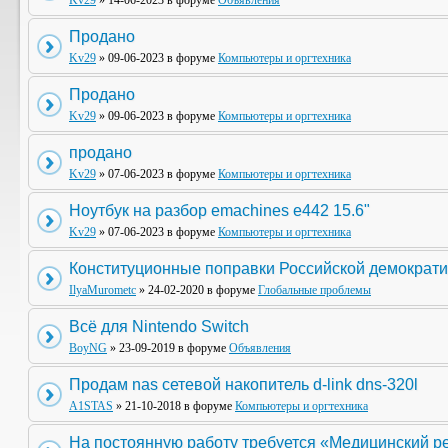
Kv29
» 14-06-2023 в форуме
Объявления
Продано
Kv29
» 09-06-2023 в форуме
Компьютеры и оргтехника
Продано
Kv29
» 09-06-2023 в форуме
Компьютеры и оргтехника
продано
Kv29
» 07-06-2023 в форуме
Компьютеры и оргтехника
Ноутбук на разбор emachines e442 15.6"
Kv29
» 07-06-2023 в форуме
Компьютеры и оргтехника
Конституционные поправки Российской демократи
IlyaMurometc
» 24-02-2020 в форуме
Глобальные проблемы
Всё для Nintendo Switch
BoyNG
» 23-09-2019 в форуме
Объявления
Продам nas сетевой накопитель d-link dns-320l
A1STAS
» 21-10-2018 в форуме
Компьютеры и оргтехника
На постоянную работу требуется «Медицинский р