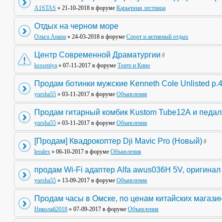
A1STAS
» 21-10-2018 в форуме
Карьерная лестница
Отдых на черном море
Ольга Анапа
» 24-03-2018 в форуме
Спорт и активный отдых
Центр Современной Драматургии
kssseniya
» 07-11-2017 в форуме
Театр и Кино
Продам ботинки мужские Kenneth Cole Unlisted р.
yursha55
» 03-11-2017 в форуме
Объявления
Продам гитарный комбик Kustom Tube12А и педа
yursha55
» 03-11-2017 в форуме
Объявления
[Продам] Квадрокоптер Dji Mavic Pro (Новый)
leealex
» 06-10-2017 в форуме
Объявления
продам Wi-Fi адаптер Alfa awus036H 5V, оригинал
yursha55
» 13-09-2017 в форуме
Объявления
Продам часы в Омске, по ценам китайских магази
Николай2018
» 07-09-2017 в форуме
Объявления