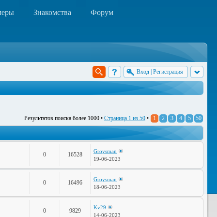
меры
Знакомства
Форум
Вход
|
Регистрация
Результатов поиска более 1000 •
Страница
1
из
50
•
1
2
3
4
5
50
Groysman
0
16528
19-06-2023
Groysman
0
16496
18-06-2023
Kv29
0
9829
14-06-2023