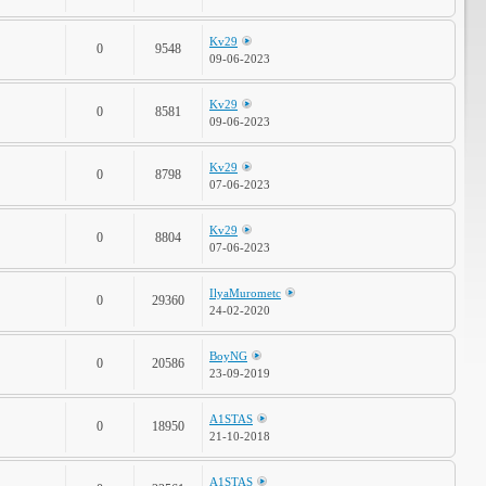
Kv29
0
9548
09-06-2023
Kv29
0
8581
09-06-2023
Kv29
0
8798
07-06-2023
Kv29
0
8804
07-06-2023
IlyaMurometc
0
29360
24-02-2020
BoyNG
0
20586
23-09-2019
A1STAS
0
18950
21-10-2018
A1STAS