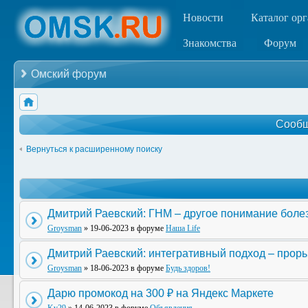
Новости
Каталог ор
Знакомства
Форум
Омский форум
Сообщ
Вернуться к расширенному поиску
Дмитрий Раевский: ГНМ – другое понимание боле
Groysman
» 19-06-2023 в форуме
Наша Life
Дмитрий Раевский: интегративный подход – прор
Groysman
» 18-06-2023 в форуме
Будь здоров!
Дарю промокод на 300 ₽ на Яндекс Маркете