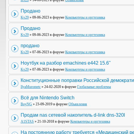
Kv29
» 14-06-2023 в форуме
Объявления
Продано
Kv29
» 09-06-2023 в форуме
Компьютеры и оргтехника
Продано
Kv29
» 09-06-2023 в форуме
Компьютеры и оргтехника
продано
Kv29
» 07-06-2023 в форуме
Компьютеры и оргтехника
Ноутбук на разбор emachines e442 15.6"
Kv29
» 07-06-2023 в форуме
Компьютеры и оргтехника
Конституционные поправки Российской демократи
IlyaMurometc
» 24-02-2020 в форуме
Глобальные проблемы
Всё для Nintendo Switch
BoyNG
» 23-09-2019 в форуме
Объявления
Продам nas сетевой накопитель d-link dns-320l
A1STAS
» 21-10-2018 в форуме
Компьютеры и оргтехника
На постоянную работу требуется «Медицинский р