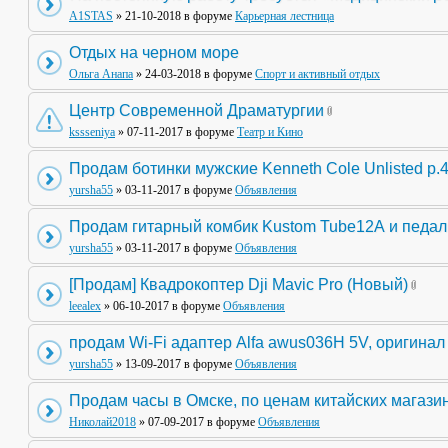
A1STAS
» 21-10-2018 в форуме
Карьерная лестница
Отдых на черном море
Ольга Анапа
» 24-03-2018 в форуме
Спорт и активный отдых
Центр Современной Драматургии
kssseniya
» 07-11-2017 в форуме
Театр и Кино
Продам ботинки мужские Kenneth Cole Unlisted р.
yursha55
» 03-11-2017 в форуме
Объявления
Продам гитарный комбик Kustom Tube12А и педа
yursha55
» 03-11-2017 в форуме
Объявления
[Продам] Квадрокоптер Dji Mavic Pro (Новый)
leealex
» 06-10-2017 в форуме
Объявления
продам Wi-Fi адаптер Alfa awus036H 5V, оригинал
yursha55
» 13-09-2017 в форуме
Объявления
Продам часы в Омске, по ценам китайских магази
Николай2018
» 07-09-2017 в форуме
Объявления