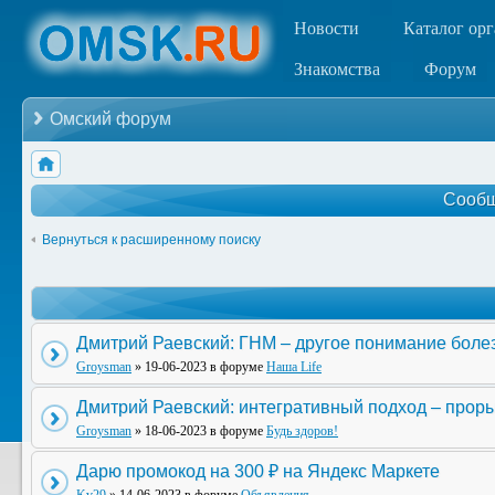
Новости
Каталог ор
Знакомства
Форум
Омский форум
Сообщ
Вернуться к расширенному поиску
Дмитрий Раевский: ГНМ – другое понимание боле
Groysman
» 19-06-2023 в форуме
Наша Life
Дмитрий Раевский: интегративный подход – прор
Groysman
» 18-06-2023 в форуме
Будь здоров!
Дарю промокод на 300 ₽ на Яндекс Маркете