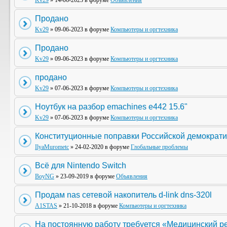
Kv29
» 14-06-2023 в форуме
Объявления
Продано
Kv29
» 09-06-2023 в форуме
Компьютеры и оргтехника
Продано
Kv29
» 09-06-2023 в форуме
Компьютеры и оргтехника
продано
Kv29
» 07-06-2023 в форуме
Компьютеры и оргтехника
Ноутбук на разбор emachines e442 15.6"
Kv29
» 07-06-2023 в форуме
Компьютеры и оргтехника
Конституционные поправки Российской демократи
IlyaMurometc
» 24-02-2020 в форуме
Глобальные проблемы
Всё для Nintendo Switch
BoyNG
» 23-09-2019 в форуме
Объявления
Продам nas сетевой накопитель d-link dns-320l
A1STAS
» 21-10-2018 в форуме
Компьютеры и оргтехника
На постоянную работу требуется «Медицинский р