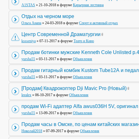
A1STAS
» 21-10-2018 в форуме
Карьерная лестница
Отдых на черном море
Ольга Анапа
» 24-03-2018 в форуме
Спорт и активный отдых
Центр Современной Драматургии
kssseniya
» 07-11-2017 в форуме
Театр и Кино
Продам ботинки мужские Kenneth Cole Unlisted р.
yursha55
» 03-11-2017 в форуме
Объявления
Продам гитарный комбик Kustom Tube12А и педа
yursha55
» 03-11-2017 в форуме
Объявления
[Продам] Квадрокоптер Dji Mavic Pro (Новый)
leealex
» 06-10-2017 в форуме
Объявления
продам Wi-Fi адаптер Alfa awus036H 5V, оригинал
yursha55
» 13-09-2017 в форуме
Объявления
Продам часы в Омске, по ценам китайских магази
Николай2018
» 07-09-2017 в форуме
Объявления