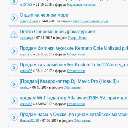
A1STAS
» 21-10-2018 в форуме
Карьерная лестница
Отдых на черном море
Ольга Анапа
» 24-03-2018 в форуме
Спорт и активный отдых
Центр Современной Драматургии
kssseniya
» 07-11-2017 в форуме
Театр и Кино
Продам ботинки мужские Kenneth Cole Unlisted р.
yursha55
» 03-11-2017 в форуме
Объявления
Продам гитарный комбик Kustom Tube12А и педа
yursha55
» 03-11-2017 в форуме
Объявления
[Продам] Квадрокоптер Dji Mavic Pro (Новый)
leealex
» 06-10-2017 в форуме
Объявления
продам Wi-Fi адаптер Alfa awus036H 5V, оригинал
yursha55
» 13-09-2017 в форуме
Объявления
Продам часы в Омске, по ценам китайских магази
Николай2018
» 07-09-2017 в форуме
Объявления