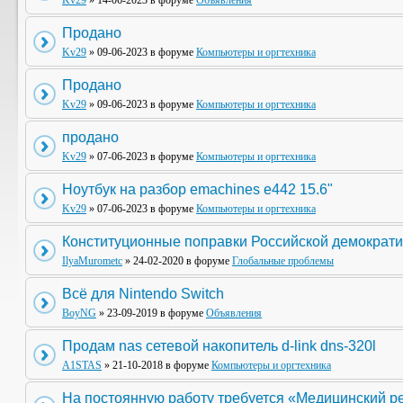
Kv29
» 14-06-2023 в форуме
Объявления
Продано
Kv29
» 09-06-2023 в форуме
Компьютеры и оргтехника
Продано
Kv29
» 09-06-2023 в форуме
Компьютеры и оргтехника
продано
Kv29
» 07-06-2023 в форуме
Компьютеры и оргтехника
Ноутбук на разбор emachines e442 15.6"
Kv29
» 07-06-2023 в форуме
Компьютеры и оргтехника
Конституционные поправки Российской демократи
IlyaMurometc
» 24-02-2020 в форуме
Глобальные проблемы
Всё для Nintendo Switch
BoyNG
» 23-09-2019 в форуме
Объявления
Продам nas сетевой накопитель d-link dns-320l
A1STAS
» 21-10-2018 в форуме
Компьютеры и оргтехника
На постоянную работу требуется «Медицинский р