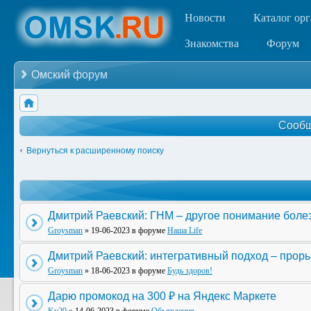
Новости
Каталог ор
Знакомства
Форум
Омский форум
Сообщ
Вернуться к расширенному поиску
Дмитрий Раевский: ГНМ – другое понимание боле
Groysman
» 19-06-2023 в форуме
Наша Life
Дмитрий Раевский: интегративный подход – прор
Groysman
» 18-06-2023 в форуме
Будь здоров!
Дарю промокод на 300 ₽ на Яндекс Маркете