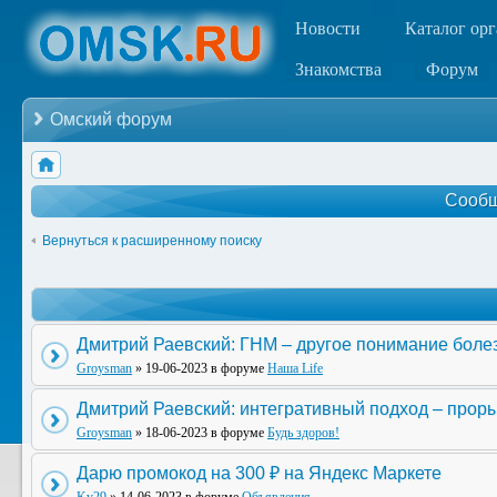
Новости
Каталог ор
Знакомства
Форум
Омский форум
Сообщ
Вернуться к расширенному поиску
Дмитрий Раевский: ГНМ – другое понимание боле
Groysman
» 19-06-2023 в форуме
Наша Life
Дмитрий Раевский: интегративный подход – прор
Groysman
» 18-06-2023 в форуме
Будь здоров!
Дарю промокод на 300 ₽ на Яндекс Маркете