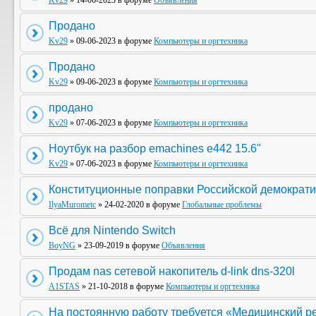
Kv29
» 14-06-2023 в форуме
Объявления
Продано
Kv29
» 09-06-2023 в форуме
Компьютеры и оргтехника
Продано
Kv29
» 09-06-2023 в форуме
Компьютеры и оргтехника
продано
Kv29
» 07-06-2023 в форуме
Компьютеры и оргтехника
Ноутбук на разбор emachines e442 15.6"
Kv29
» 07-06-2023 в форуме
Компьютеры и оргтехника
Конституционные поправки Российской демократи
IlyaMurometc
» 24-02-2020 в форуме
Глобальные проблемы
Всё для Nintendo Switch
BoyNG
» 23-09-2019 в форуме
Объявления
Продам nas сетевой накопитель d-link dns-320l
A1STAS
» 21-10-2018 в форуме
Компьютеры и оргтехника
На постоянную работу требуется «Медицинский р