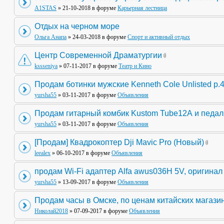
A1STAS
» 21-10-2018 в форуме
Карьерная лестница
Отдых на черном море
Ольга Анапа
» 24-03-2018 в форуме
Спорт и активный отдых
Центр Современной Драматургии
kssseniya
» 07-11-2017 в форуме
Театр и Кино
Продам ботинки мужские Kenneth Cole Unlisted р.
yursha55
» 03-11-2017 в форуме
Объявления
Продам гитарный комбик Kustom Tube12А и педа
yursha55
» 03-11-2017 в форуме
Объявления
[Продам] Квадрокоптер Dji Mavic Pro (Новый)
leealex
» 06-10-2017 в форуме
Объявления
продам Wi-Fi адаптер Alfa awus036H 5V, оригинал
yursha55
» 13-09-2017 в форуме
Объявления
Продам часы в Омске, по ценам китайских магази
Николай2018
» 07-09-2017 в форуме
Объявления