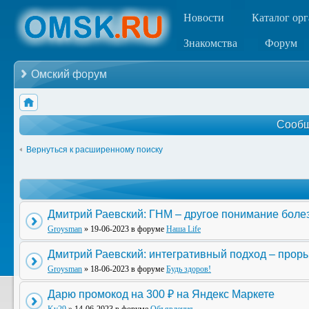
Новости
Каталог ор
Знакомства
Форум
Омский форум
Сообщ
Вернуться к расширенному поиску
Дмитрий Раевский: ГНМ – другое понимание боле
Groysman
» 19-06-2023 в форуме
Наша Life
Дмитрий Раевский: интегративный подход – прор
Groysman
» 18-06-2023 в форуме
Будь здоров!
Дарю промокод на 300 ₽ на Яндекс Маркете