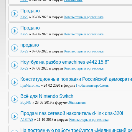
Kv29
» 14-06-2023 в форуме
Объявления
Продано
Kv29
» 09-06-2023 в форуме
Компьютеры и оргтехника
Продано
Kv29
» 09-06-2023 в форуме
Компьютеры и оргтехника
продано
Kv29
» 07-06-2023 в форуме
Компьютеры и оргтехника
Ноутбук на разбор emachines e442 15.6"
Kv29
» 07-06-2023 в форуме
Компьютеры и оргтехника
Конституционные поправки Российской демократи
IlyaMurometc
» 24-02-2020 в форуме
Глобальные проблемы
Всё для Nintendo Switch
BoyNG
» 23-09-2019 в форуме
Объявления
Продам nas сетевой накопитель d-link dns-320l
A1STAS
» 21-10-2018 в форуме
Компьютеры и оргтехника
На постоянную работу требуется «Медицинский р