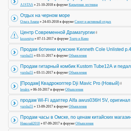
A1STAS
» 21-10-2018 в форуме
Карьерная лестница
Отдых на черном море
Ольга Анапа
» 24-03-2018 в форуме
Спорт и активный отдых
Центр Современной Драматургии
kssseniya
» 07-11-2017 в форуме
Театр и Кино
Продам ботинки мужские Kenneth Cole Unlisted р.
yursha55
» 03-11-2017 в форуме
Объявления
Продам гитарный комбик Kustom Tube12А и педа
yursha55
» 03-11-2017 в форуме
Объявления
[Продам] Квадрокоптер Dji Mavic Pro (Новый)
leealex
» 06-10-2017 в форуме
Объявления
продам Wi-Fi адаптер Alfa awus036H 5V, оригинал
yursha55
» 13-09-2017 в форуме
Объявления
Продам часы в Омске, по ценам китайских магази
Николай2018
» 07-09-2017 в форуме
Объявления